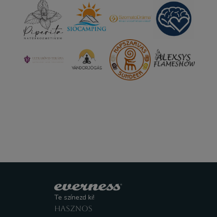
Te színezd ki!
HASZNOS