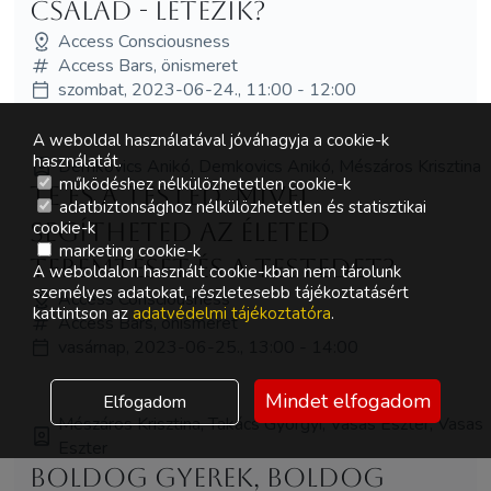
család - létezik?
Access Consciousness
Access Bars, önismeret
szombat, 2023-06-24., 11:00 - 12:00
A weboldal használatával jóváhagyja a cookie-k
használatát.
Demkovics Anikó, Demkovics Anikó, Mészáros Krisztina
működéshez nélkülözhetetlen cookie-k
Te és a tested. Mivel
adatbiztonsághoz nélkülözhetetlen és statisztikai
cookie-k
segítheted az életed
marketing cookie-k
teremtését és a testedet?
A weboldalon használt cookie-kban nem tárolunk
személyes adatokat, részletesebb tájékoztatásért
Access Consciousness
kattintson az
adatvédelmi tájékoztatóra
.
Access Bars, önismeret
vasárnap, 2023-06-25., 13:00 - 14:00
Mindet elfogadom
Elfogadom
Mészáros Krisztina, Takács Györgyi, Vasas Eszter, Vasas
Eszter
Boldog gyerek, boldog