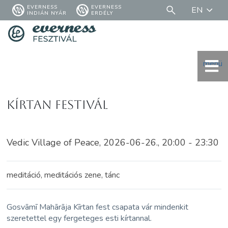
EVERNESS
EVERNESS
EN
INDIÁN NYÁR
ERDÉLY
menü
Kírtan festivál
Vedic Village of Peace, 2026-06-26., 20:00 - 23:30
meditáció, meditációs zene, tánc
Gosvāmī Mahārāja Kīrtan fest csapata vár mindenkit
szeretettel egy fergeteges esti kírtannal.