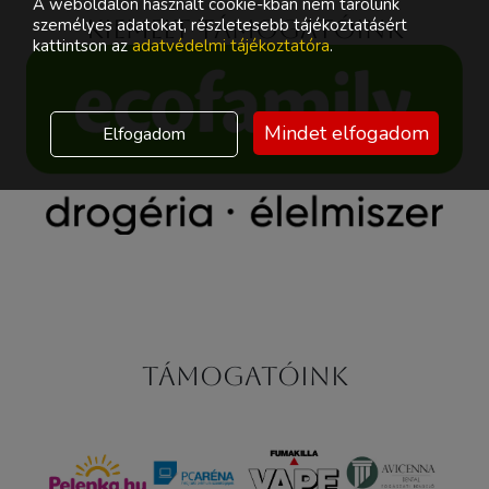
A weboldalon használt cookie-kban nem tárolunk
személyes adatokat, részletesebb tájékoztatásért
Kiemelt támogatóink
kattintson az
adatvédelmi tájékoztatóra
.
Mindet elfogadom
Elfogadom
Támogatóink