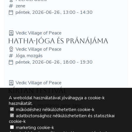
zene
péntek, 2026-06-26., 13:00 - 14:30
Vedic Village of Peace
Hatha-jóga és pránájáma
Vedic Village of Peace
Jóga, mozgás
péntek, 2026-06-26., 18:00 - 19:30
Vedic Village of Peace
Kírtan festivál
A weboldal használatával jóváhagyja a cookie-k
Vedic Village of Peace
használatát.
meditáció, meditációs zene, tánc
működéshez nélkülözhetetlen cookie-k
péntek, 2026-06-26., 20:00 - 23:30
adatbiztonsághoz nélkülözhetetlen és statisztikai
cookie-k
marketing cookie-k