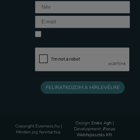
Elfogadom az Adatkezelési tájékoztatót
Design:
Eniko Agh
|
Copyright Everness.hu |
Development:
iFocus
Minden jog fenntartva.
Webfejlesztés Kft.