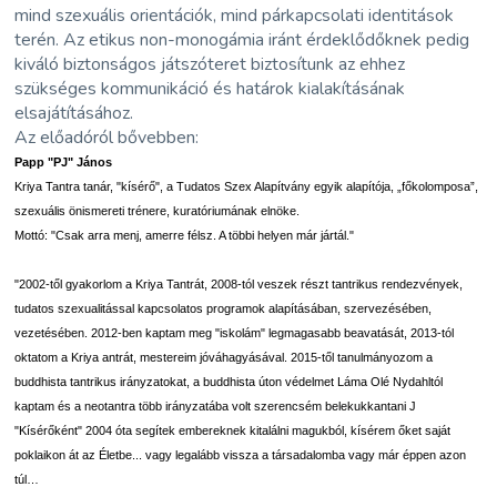
mind szexuális orientációk, mind párkapcsolati identitások
terén. Az etikus non-monogámia iránt érdeklődőknek pedig
kiváló biztonságos játszóteret biztosítunk az ehhez
szükséges kommunikáció és határok kialakításának
elsajátításához.
Az előadóról bővebben:
Papp "PJ" János
Kriya Tantra tanár, "kísérő", a Tudatos Szex Alapítvány egyik alapítója, „főkolomposa”,
szexuális önismereti trénere, kuratóriumának elnöke.
Mottó: "Csak arra menj, amerre félsz. A többi helyen már jártál."
"2002-től gyakorlom a Kriya Tantrát, 2008-tól veszek részt tantrikus rendezvények,
tudatos szexualitással kapcsolatos programok alapításában, szervezésében,
vezetésében. 2012-ben kaptam meg "iskolám" legmagasabb beavatását, 2013-tól
oktatom a Kriya antrát, mestereim jóváhagyásával. 2015-től tanulmányozom a
buddhista tantrikus irányzatokat, a buddhista úton védelmet Láma Olé Nydahltól
kaptam és a neotantra több irányzatába volt szerencsém belekukkantani J
"Kísérőként" 2004 óta segítek embereknek kitalálni magukból, kísérem őket saját
poklaikon át az Életbe... vagy legalább vissza a társadalomba vagy már éppen azon
túl…