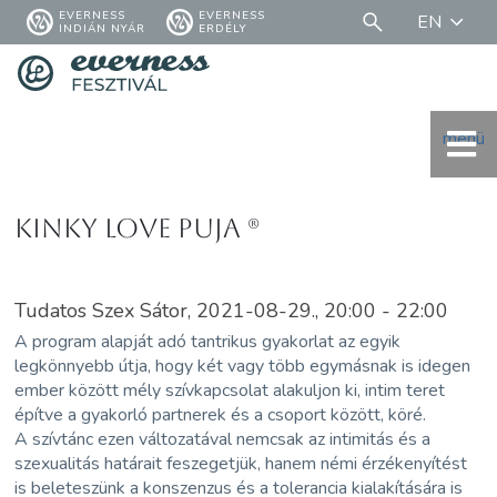
EVERNESS
EVERNESS
EN
INDIÁN NYÁR
ERDÉLY
menü
Kinky love puja (R)
Tudatos Szex Sátor, 2021-08-29., 20:00 - 22:00
A program alapját adó tantrikus gyakorlat az egyik
legkönnyebb útja, hogy két vagy több egymásnak is idegen
ember között mély szívkapcsolat alakuljon ki, intim teret
építve a gyakorló partnerek és a csoport között, köré.
A szívtánc ezen változatával nemcsak az intimitás és a
szexualitás határait feszegetjük, hanem némi érzékenyítést
is beleteszünk a konszenzus és a tolerancia kialakítására is