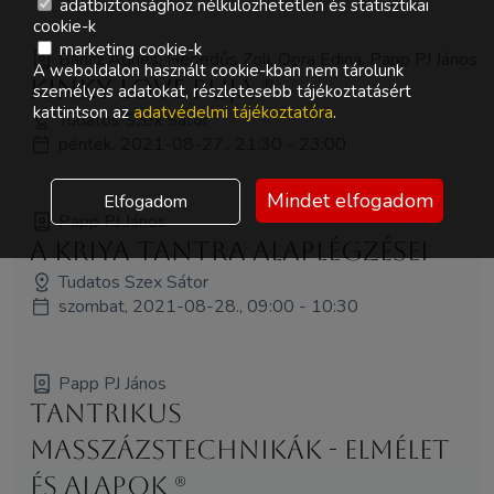
adatbiztonsághoz nélkülözhetetlen és statisztikai
cookie-k
marketing cookie-k
Baricz Ágnes, Hegedűs Zoli, Opra Edina, Papp PJ János
A weboldalon használt cookie-kban nem tárolunk
Kinky love puja (R)
személyes adatokat, részletesebb tájékoztatásért
kattintson az
adatvédelmi tájékoztatóra
.
Tudatos Szex Sátor
péntek, 2021-08-27., 21:30 - 23:00
Mindet elfogadom
Elfogadom
Papp PJ János
A Kriya Tantra alaplégzései
Tudatos Szex Sátor
szombat, 2021-08-28., 09:00 - 10:30
Papp PJ János
Tantrikus
masszázstechnikák - elmélet
és alapok (R)