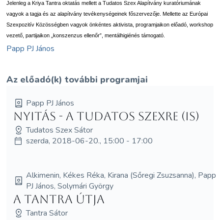
Jelenleg a Kriya Tantra oktatás mellett a Tudatos Szex Alapítvány kuratóriumának
vagyok a tagja és az alapítvány tevékenységeinek főszervezője. Mellette az Európai
Szexpozitív Közösségben vagyok önkéntes aktivista, programjaikon előadó, workshop
vezető, partijaikon „konszenzus ellenőr”, mentálhigiénés támogató.
Papp PJ János
Az előadó(k) további programjai
Papp PJ János
Nyitás - a Tudatos Szexre (is)
Tudatos Szex Sátor
szerda, 2018-06-20., 15:00 - 17:00
Alkimenin, Kékes Réka, Kirana (Sőregi Zsuzsanna), Papp
PJ János, Solymári György
A Tantra útja
Tantra Sátor