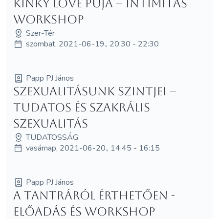
Kinky Love puja – intimitás
workshop
Szer-Tér
szombat, 2021-06-19., 20:30 - 22:30
Papp PJ János
Szexualitásunk szintjei –
Tudatos és szakrális
szexualitás
TUDATOSSÁG
vasárnap, 2021-06-20., 14:45 - 16:15
Papp PJ János
A tantráról érthetően -
előadás és workshop