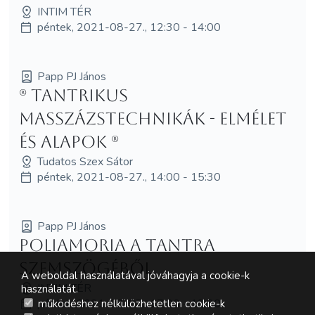
INTIM TÉR
péntek, 2021-08-27., 12:30 - 14:00
Papp PJ János
(R) Tantrikus
masszázstechnikák - elmélet
és alapok (R)
Tudatos Szex Sátor
péntek, 2021-08-27., 14:00 - 15:30
Papp PJ János
Poliamoria a Tantra
szemszögéből
A weboldal használatával jóváhagyja a cookie-k
INTIM TÉR
használatát.
péntek, 2021-08-27., 17:00 - 18:30
működéshez nélkülözhetetlen cookie-k