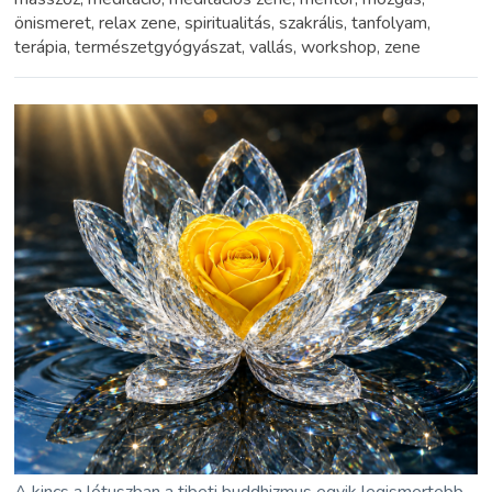
önismeret, relax zene, spiritualitás, szakrális, tanfolyam,
terápia, természetgyógyászat, vallás, workshop, zene
A kincs a lótuszban a tibeti buddhizmus egyik legismertebb