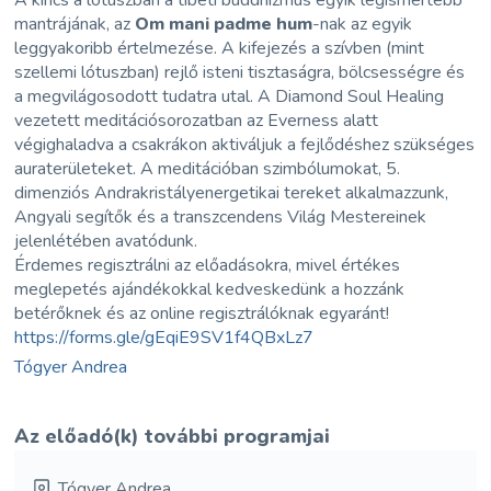
mantrájának, az
Om mani padme hum
-nak az egyik
leggyakoribb értelmezése. A kifejezés a szívben (mint
szellemi lótuszban) rejlő isteni tisztaságra, bölcsességre és
a megvilágosodott tudatra utal. A Diamond Soul Healing
vezetett meditációsorozatban az Everness alatt
végighaladva a csakrákon aktiváljuk a fejlődéshez szükséges
auraterületeket. A meditációban szimbólumokat, 5.
dimenziós Andrakristályenergetikai tereket alkalmazzunk,
Angyali segítők és a transzcendens Világ Mestereinek
jelenlétében avatódunk.
Érdemes regisztrálni az előadásokra, mivel értékes
meglepetés ajándékokkal kedveskedünk a hozzánk
betérőknek és az online regisztrálóknak egyaránt!
https://forms.gle/gEqiE9SV1f4QBxLz7
Tógyer Andrea
Az előadó(k) további programjai
Tógyer Andrea