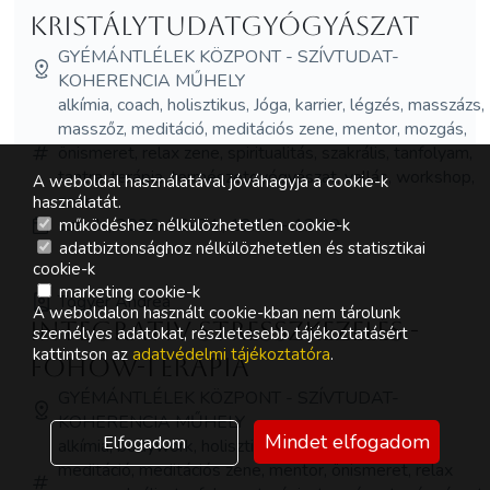
Kristálytudatgyógyászat
GYÉMÁNTLÉLEK KÖZPONT - SZÍVTUDAT-
KOHERENCIA MŰHELY
alkímia, coach, holisztikus, Jóga, karrier, légzés, masszázs,
masszőz, meditáció, meditációs zene, mentor, mozgás,
önismeret, relax zene, spiritualitás, szakrális, tanfolyam,
tantra, terápia, természetgyógyászat, vallás, workshop,
A weboldal használatával jóváhagyja a cookie-k
zene
használatát.
szerda, 2026-06-24., 12:00 - 13:00
működéshez nélkülözhetetlen cookie-k
adatbiztonsághoz nélkülözhetetlen és statisztikai
cookie-k
marketing cookie-k
Tógyer Andrea
A weboldalon használt cookie-kban nem tárolunk
Integratív Stresszkezelés -
személyes adatokat, részletesebb tájékoztatásért
kattintson az
adatvédelmi tájékoztatóra
.
Fohow-terápia
GYÉMÁNTLÉLEK KÖZPONT - SZÍVTUDAT-
KOHERENCIA MŰHELY
Mindet elfogadom
Elfogadom
alkímia, bodywork, holisztikus, masszázs, masszőz,
meditáció, meditációs zene, mentor, önismeret, relax