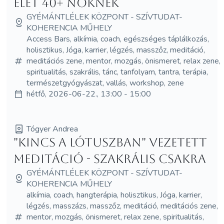
Élet 40+ Nőknek
GYÉMÁNTLÉLEK KÖZPONT - SZÍVTUDAT-
KOHERENCIA MŰHELY
Access Bars, alkímia, coach, egészséges táplálkozás,
holisztikus, Jóga, karrier, légzés, masszőz, meditáció,
meditációs zene, mentor, mozgás, önismeret, relax zene,
spiritualitás, szakrális, tánc, tanfolyam, tantra, terápia,
természetgyógyászat, vallás, workshop, zene
hétfő, 2026-06-22., 13:00 - 15:00
Tógyer Andrea
"Kincs a Lótuszban" vezetett
meditáció - Szakrális csakra
GYÉMÁNTLÉLEK KÖZPONT - SZÍVTUDAT-
KOHERENCIA MŰHELY
alkímia, coach, hangterápia, holisztikus, Jóga, karrier,
légzés, masszázs, masszőz, meditáció, meditációs zene,
mentor, mozgás, önismeret, relax zene, spiritualitás,