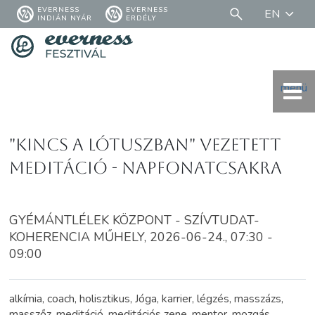
EVERNESS
EVERNESS
EN
INDIÁN NYÁR
ERDÉLY
menü
"Kincs a Lótuszban" vezetett
meditáció - Napfonatcsakra
GYÉMÁNTLÉLEK KÖZPONT - SZÍVTUDAT-
KOHERENCIA MŰHELY, 2026-06-24., 07:30 -
09:00
alkímia, coach, holisztikus, Jóga, karrier, légzés, masszázs,
masszőz, meditáció, meditációs zene, mentor, mozgás,