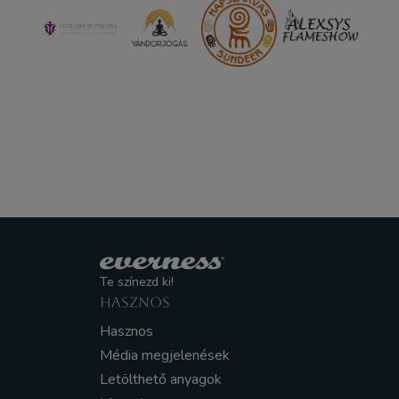
Te színezd ki!
HASZNOS
Hasznos
Média megjelenések
Letölthető anyagok