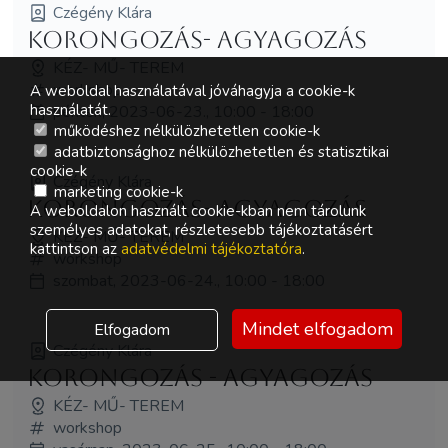
Czégény Klára
Korongozás- agyagozás
KÉZ- MŰ- TEREM
workshop
A weboldal használatával jóváhagyja a cookie-k
használatát.
péntek, 2023-06-23., 10:00 - 18:00
működéshez nélkülözhetetlen cookie-k
adatbiztonsághoz nélkülözhetetlen és statisztikai
cookie-k
Czégény Klára
marketing cookie-k
Korongozás- agyagozás
A weboldalon használt cookie-kban nem tárolunk
személyes adatokat, részletesebb tájékoztatásért
KÉZ- MŰ- TEREM
kattintson az
adatvédelmi tájékoztatóra
.
workshop
szombat, 2023-06-24., 10:00 - 18:00
Mindet elfogadom
Elfogadom
Czégény Klára
Korongozás - agyagozás
KÉZ- MŰ- TEREM
workshop