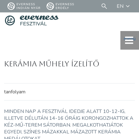
EVERNESS
EVERNESS
EN
INDIÁN NYÁR
ERDÉLY
menü
KERÁMIA MŰHELY ÍZELÍTŐ
tanfolyam
MINDEN NAP A FESZTIVÁL IDEDJE ALATT 10-12-IG,
ILLETVE DÉLUTÁN 14-16 ÓRÁIG KORONGOZHATTOK A
KÉZ-MŰ-TEREM SÁTORBAN. MEGALKOTHATJÁTOK
EGYEDI, SZÍNES MÁZAKKAL MÁZAZOTT KERÁMIA
MEDÁLOTOKAT.