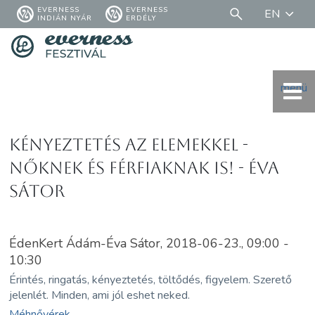
EVERNESS
EVERNESS
EN
INDIÁN NYÁR
ERDÉLY
menü
Kényeztetés az elemekkel -
nőknek és férfiaknak is! - Éva
Sátor
ÉdenKert Ádám-Éva Sátor, 2018-06-23., 09:00 -
10:30
Érintés, ringatás, kényeztetés, töltődés, figyelem. Szerető
jelenlét. Minden, ami jól eshet neked.
Méhnővérek