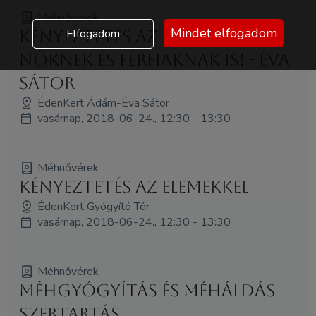
Méhnővérek
Mindet elfogadom
Elfogadom
Kényeztetés az elemekkel -
nőknek és férfiaknak is! - Éva
Sátor
ÉdenKert Ádám-Éva Sátor
vasárnap, 2018-06-24., 12:30 - 13:30
Méhnővérek
Kényeztetés az elemekkel
ÉdenKert Gyógyító Tér
vasárnap, 2018-06-24., 12:30 - 13:30
Méhnővérek
Méhgyógyítás és MéhÁldás
szertartás