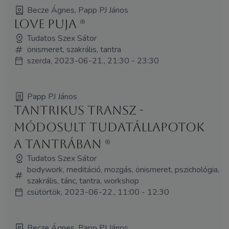
Becze Ágnes, Papp PJ János
Love puja (R)
Tudatos Szex Sátor
önismeret, szakrális, tantra
szerda, 2023-06-21., 21:30 - 23:30
Papp PJ János
Tantrikus transz -
Módosult tudatállapotok
a tantrában (R)
Tudatos Szex Sátor
bodywork, meditáció, mozgás, önismeret, pszichológia,
szakrális, tánc, tantra, workshop
csütörtök, 2023-06-22., 11:00 - 12:30
Becze Ágnes, Papp PJ János