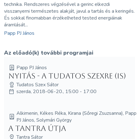
technika. Rendszeres végzésével a gerinc elkezdi
visszanyerni természetes alakját, javul a tartás és a keringés.
És sokkal finomabban érzékelheted tested energiáinak
áramlását...
Papp PJ János
Az előadó(k) további programjai
Papp PJ János
Nyitás - a Tudatos Szexre (is)
Tudatos Szex Sátor
szerda, 2018-06-20., 15:00 - 17:00
Alkimenin, Kékes Réka, Kirana (Sőregi Zsuzsanna), Papp
PJ János, Solymári György
A Tantra útja
Tantra Sátor