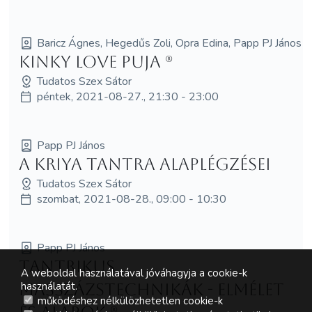
Baricz Ágnes, Hegedűs Zoli, Opra Edina, Papp PJ János
Kinky love puja (R)
Tudatos Szex Sátor
péntek, 2021-08-27., 21:30 - 23:00
Papp PJ János
A Kriya Tantra alaplégzései
Tudatos Szex Sátor
szombat, 2021-08-28., 09:00 - 10:30
Papp PJ János
Tantrikus
A weboldal használatával jóváhagyja a cookie-k
használatát.
masszázstechnikák - elmélet
működéshez nélkülözhetetlen cookie-k