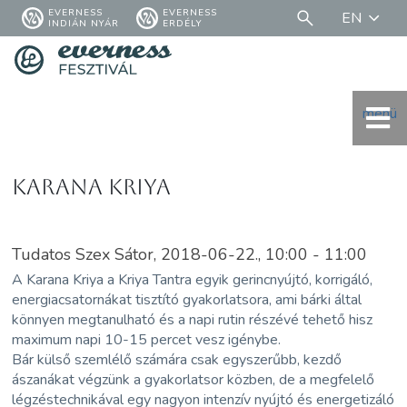
EVERNESS
EVERNESS
EN
INDIÁN NYÁR
ERDÉLY
menü
Karana Kriya
Tudatos Szex Sátor, 2018-06-22., 10:00 - 11:00
A Karana Kriya a Kriya Tantra egyik gerincnyújtó, korrigáló,
energiacsatornákat tisztító gyakorlatsora, ami bárki által
könnyen megtanulható és a napi rutin részévé tehető hisz
maximum napi 10-15 percet vesz igénybe.
Bár külső szemlélő számára csak egyszerűbb, kezdő
ászanákat végzünk a gyakorlatsor közben, de a megfelelő
légzéstechnikával egy nagyon intenzív nyújtó és energetizáló