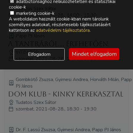
és alapok (R)
adatbiztonsághoz nélkülözhetetlen és statisztikai
cookie-k
Tudatos Szex Sátor
marketing cookie-k
szombat, 2021-08-28., 14:00 - 15:30
A weboldalon használt cookie-kban nem tárolunk
személyes adatokat, részletesebb tájékoztatásért
kattintson az
adatvédelmi tájékoztatóra
.
Papp PJ János
A tantráról... érthetően
INTIM TÉR
Mindet elfogadom
Elfogadom
szombat, 2021-08-28., 17:00 - 18:30
Gombkötő Zsuzsa, Gyimesi Andrea, Horváth Milán, Papp
PJ János
Dom Klub - kinky kerekasztal
Tudatos Szex Sátor
szombat, 2021-08-28., 18:30 - 19:30
Dr. F. Lassú Zsuzsa, Gyimesi Andrea, Papp PJ János