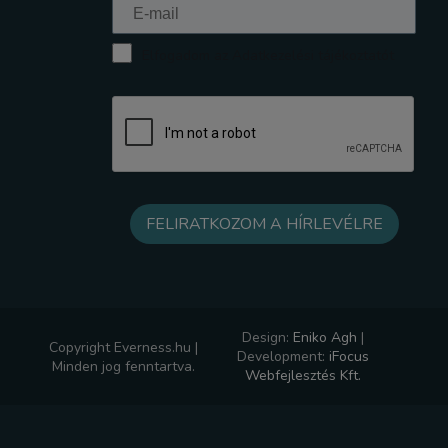
Elfogadom az Adatkezelési tájékoztatót
Design:
Eniko Agh
|
Copyright Everness.hu |
Development:
iFocus
Minden jog fenntartva.
Webfejlesztés Kft.