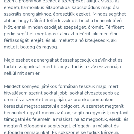
Ezen a programon ezeket a szerepeket állítjuk vissza az
eredeti, harmonikus állapotukba, kapcsolódunk majd ősi
szakrális energiáinkhoz, ébresztjük ezeket. Mindez segíthet
abban, hogy Nőként felfedezzük ott belül a bennünk lévő
Nőt, ennek minden csodáját, szépségét, örömét, Férfiként
pedig segíthet megtapasztalni azt a Férfit, aki meri élni
férfiasságát, erejét, és aki mellett a nő kiteljesedik, aki
mellett boldog és ragyog.
Majd ezeket az energiákat összekapcsoljuk szívünkkel és
tudatosságunkkal, mert bizony a tudás a szív esszenciája
nélkül mit sem ér.
Mindezt könnyed, játékos formában tesszük majd, mert
hitvallásom szerint sokkal jobb, sokkal élvezetesebb az
öröm és a szeretet energiáján, az örömközpontunkon
keresztül megtapasztalni a dolgokat. A szeretet megtanít
bennünket együtt menni az úton, segíteni egymást; megtanít
támogatni és felemelni a másikat, ha az megbotlik, elesik, és
megtanít elfogadni a segítséget, elfogadni a másikat és
elfogadni önmagunkat. És sokszor el se tudjuk képzelni,