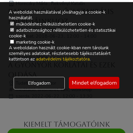
Horeczky Mária , Rekvényi Katalin
Kapcsolódás ősi szakrális
A weboldal használatával jóváhagyja a cookie-k
használatát.
energiáinkhoz
működéshez nélkülözhetetlen cookie-k
Tudatos Szex Sátor
adatbiztonsághoz nélkülözhetetlen és statisztikai
szombat, 2018-06-23., 12:00 - 14:00
cookie-k
marketing cookie-k
A weboldalon használt cookie-kban nem tárolunk
személyes adatokat, részletesebb tájékoztatásért
Horeczky Mária
kattintson az
adatvédelmi tájékoztatóra
.
A gyönyör korlátai és ezek
oldása
Mindet elfogadom
Tudatos Szex Sátor
Elfogadom
meditáció, önismeret, tánc, workshop
szerda, 2022-06-22., 12:00 - 13:30
Kiemelt támogatóink