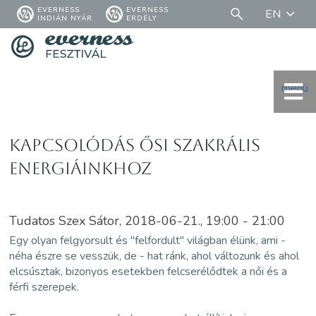
EVERNESS
EVERNESS
EN
INDIÁN NYÁR
ERDÉLY
menü
Kapcsolódás ősi szakrális
energiáinkhoz
Tudatos Szex Sátor, 2018-06-21., 19:00 - 21:00
Egy olyan felgyorsult és "felfordult" világban élünk, ami -
néha észre se vesszük, de - hat ránk, ahol változunk és ahol
elcsúsztak, bizonyos esetekben felcserélődtek a női és a
férfi szerepek.