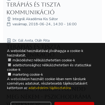
Terápiás és Tiszta
Kommunikáció
Integrál Akadémia Kis Sátor
vasárnap, 2018-06-24., 14:30 - 16:00
Dr. Gál Anita, Oláh Rita
Terápiás és Tiszta
A weboldal használatával jóváhagyja a cookie-k
Kommunikáció
használatát.
működéshez nélkülözhetetlen cookie-k
Integrál Akadémia Kis Sátor
adatbiztonsághoz nélkülözhetetlen és statisztikai
vasárnap, 2018-06-24., 14:30 - 16:00
cookie-k
marketing cookie-k
A weboldalon használt cookie-kban nem tárolunk
Gál Anita, Oláh Rita
személyes adatokat, részletesebb tájékoztatásért
kattintson az
adatvédelmi tájékoztatóra
.
Tükröm, tükröm mondd
meg nékem - pszichodráma
workshop