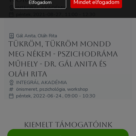
Mindet elfogadom
Elfogadom
INTEGRÁL AKADÉMIA
péntek, 2021-08-27., 11:00 - 12:30
Gál Anita, Oláh Rita
Tükröm, tükröm mondd
meg nékem - pszichodráma
műhely - dr. Gál Anita és
Oláh Rita
INTEGRÁL AKADÉMIA
önismeret, pszichológia, workshop
péntek, 2022-06-24., 09:00 - 10:30
Kiemelt támogatóink