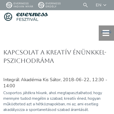
EVERNESS
EVERNESS
EN
INDIÁN NYÁR
ERDÉLY
menü
Kapcsolat a kreatív énünkkel-
pszichodráma
Integrál Akadémia Kis Sátor, 2018-06-22., 12:30 -
14:00
Csoportos játékra hívunk, ahol megtapasztalhatod, hogy
mennyire tudod megélni a szabad, kreatív éned, hogyan
működteted azt a hétköznapokban, mi az, ami esetleg
akadályozza a spontaneitásod szabad áramlását.