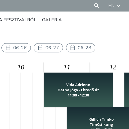
EN
A FESZTIVÁLRÓL
GALÉRIA
06. 26.
06. 27.
06. 28.
10
11
12
Vida Adrienn
Hatha Jóga - Ébredő út
11:00 - 12:30
Gillich Timkó
TimCsi-kung