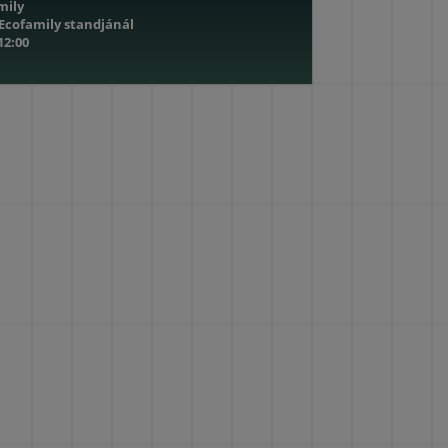
mily
 Ecofamily standjánál
 12:00