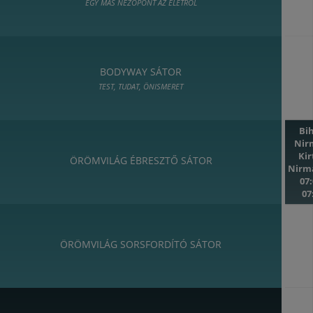
EGY MÁS NÉZŐPONT AZ ÉLETRŐL
BODYWAY SÁTOR
TEST, TUDAT, ÖNISMERET
Bi
Nir
Ki
ÖRÖMVILÁG ÉBRESZTŐ SÁTOR
Nirm
07:
07
ÖRÖMVILÁG SORSFORDÍTÓ SÁTOR