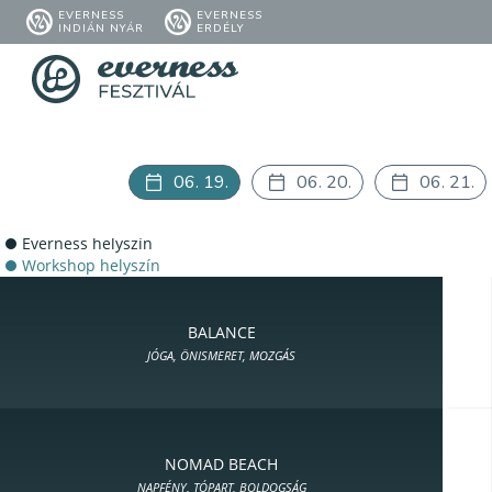
EVERNESS
EVERNESS
INDIÁN NYÁR
ERDÉLY
06. 19.
06. 20.
06. 21.
Everness helyszín
Workshop helyszín
BALANCE
JÓGA, ÖNISMERET, MOZGÁS
NOMAD BEACH
NAPFÉNY, TÓPART, BOLDOGSÁG