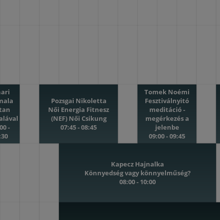
hari
Tomek Noémi
mala
Pozsgai Nikoletta
Fesztiválnyitó
rtan
Női Energia Fitnesz
meditáció -
alával
(NEF) Női Csikung
megérkezés a
00 -
07:45 - 08:45
jelenbe
:30
09:00 - 09:45
Kapecz Hajnalka
Könnyedség vagy könnyelműség?
08:00 - 10:00