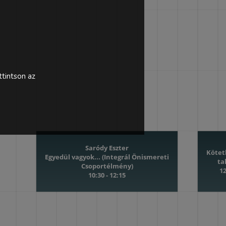
tintson az
Saródy Eszter
Kötet
Egyedül vagyok... (Integrál Önismereti
ta
Csoportélmény)
12
10:30 - 12:15