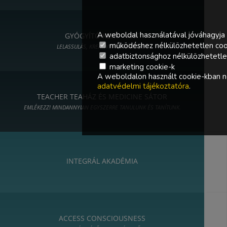
A weboldal használatával jóváhagyja 
GYÓGYÍTÓ KERT - ART
működéshez nélkülözhetetlen coo
LELASSULÁS, KREATIVITÁS, MŰVÉSZET
adatbiztonsághoz nélkülözhetetlen 
marketing cookie-k
A weboldalon használt cookie-kban ne
adatvédelmi tájékoztatóra
.
TEACHER TEAHÁZ ÉS MEDICINE SÁTOR
EMLÉKEZZ! MINDANNYIAN EGYSZERRE TANULUNK ÉS TANÍTUNK.
INTEGRÁL AKADÉMIA
ACCESS CONSCIOUSNESS