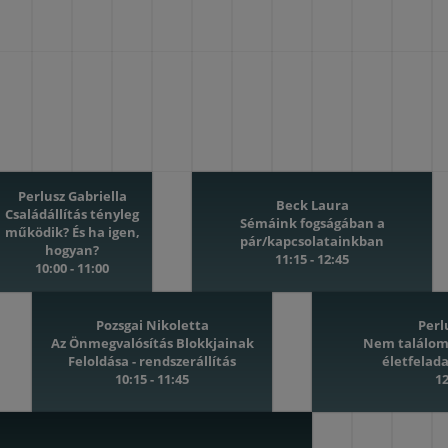
Perlusz Gabriella
Beck Laura
Családállítás tényleg
Sémáink fogságában a
működik? És ha igen,
pár/kapcsolatainkban
hogyan?
11:15 - 12:45
10:00 - 11:00
Pozsgai Nikoletta
Perl
Az Önmegvalósítás Blokkjainak
Nem találom 
Feloldása - rendszerállítás
életfelad
10:15 - 11:45
12