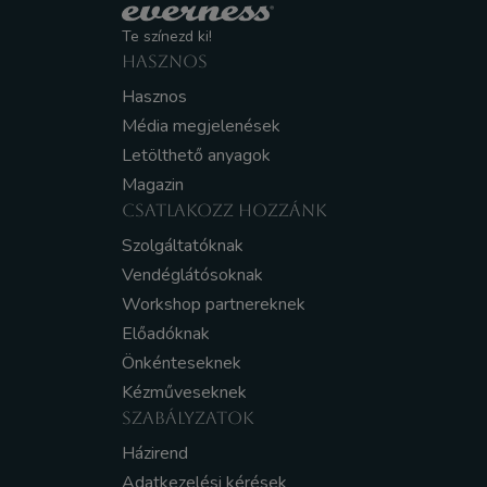
Te színezd ki!
HASZNOS
Hasznos
Média megjelenések
Letölthető anyagok
Magazin
CSATLAKOZZ HOZZÁNK
Szolgáltatóknak
Vendéglátósoknak
Workshop partnereknek
Előadóknak
Önkénteseknek
Kézműveseknek
SZABÁLYZATOK
Házirend
Adatkezelési kérések