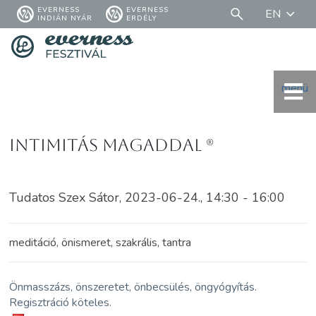
EVERNESS
EVERNESS
EN
INDIÁN NYÁR
ERDÉLY
menü
Intimitás magaddal (R)
Tudatos Szex Sátor, 2023-06-24., 14:30 - 16:00
meditáció, önismeret, szakrális, tantra
Önmasszázs, önszeretet, önbecsülés, öngyógyítás.
Regisztráció köteles.