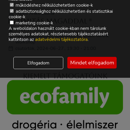
működéshez nélkülözhetetlen cookie-k
adatbiztonsághoz nélkülözhetetlen és statisztikai
Tepes Anikó Zsófia
cookie-k
Intimitás magaddal (R)
marketing cookie-k
A weboldalon használt cookie-kban nem tárolunk
Tudatos Szex Sátor
személyes adatokat, részletesebb tájékoztatásért
meditáció, mozgás, önismeret, szakrális, tantra,
kattintson az
adatvédelmi tájékoztatóra
.
workshop
csütörtök, 2024-06-27., 19:30 - 21:00
Mindet elfogadom
Elfogadom
Kiemelt támogatóink