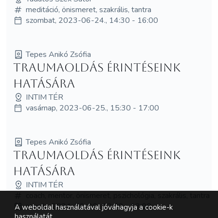
meditáció, önismeret, szakrális, tantra
szombat, 2023-06-24., 14:30 - 16:00
Tepes Anikó Zsófia
Traumaoldás érintéseink
hatására
INTIM TÉR
vasárnap, 2023-06-25., 15:30 - 17:00
Tepes Anikó Zsófia
Traumaoldás érintéseink
hatására
INTIM TÉR
coach, mentor, önismeret, pszichológia, szakrális, tantra
szerda, 2024-06-26., 12:00 - 13:00
A weboldal használatával jóváhagyja a cookie-k
használatát.