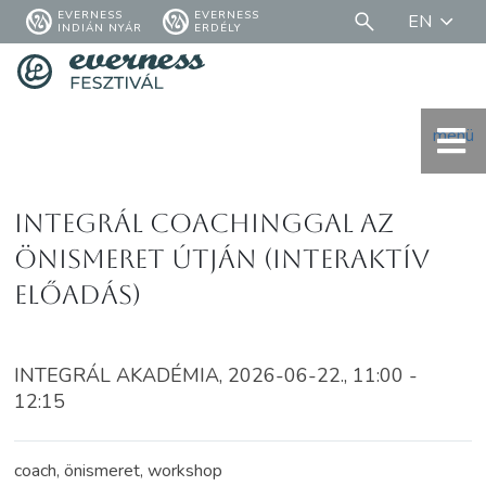
EVERNESS
EVERNESS
EN
INDIÁN NYÁR
ERDÉLY
menü
Integrál coachinggal az
önismeret útján (Interaktív
előadás)
INTEGRÁL AKADÉMIA, 2026-06-22., 11:00 -
12:15
coach, önismeret, workshop