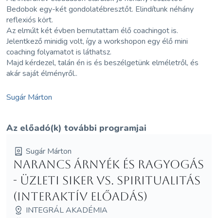
Bedobok egy-két gondolatébresztőt. Elindítunk néhány
reflexiós kört.
Az elmúlt két évben bemutattam élő coachingot is.
Jelentkező minidig volt, így a workshopon egy élő mini
coaching folyamatot is láthatsz.
Majd kérdezel, talán én is és beszélgetünk elméletről, és
akár saját élményről..
Sugár Márton
Az előadó(k) további programjai
Sugár Márton
Narancs árnyék és ragyogás
- Üzleti siker vs. spiritualitás
(Interaktív előadás)
INTEGRÁL AKADÉMIA