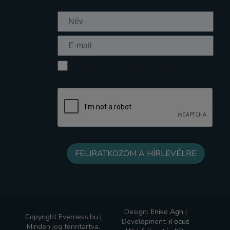
Elfogadom az Adatkezelési tájékoztatót
Design:
Eniko Agh
|
Copyright Everness.hu |
Development:
iFocus
Minden jog fenntartva.