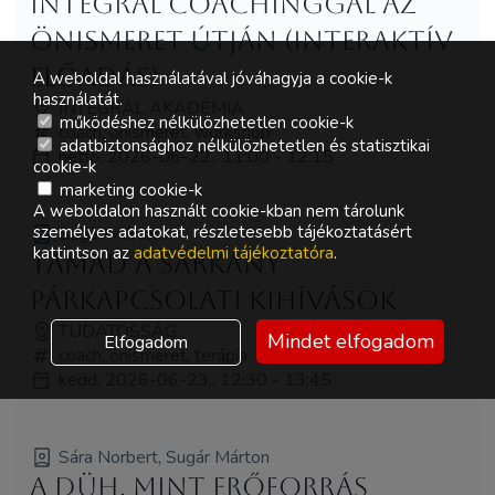
Integrál coachinggal az
önismeret útján (Interaktív
előadás)
A weboldal használatával jóváhagyja a cookie-k
használatát.
INTEGRÁL AKADÉMIA
működéshez nélkülözhetetlen cookie-k
coach, önismeret, workshop
adatbiztonsághoz nélkülözhetetlen és statisztikai
hétfő, 2026-06-22., 11:00 - 12:15
cookie-k
marketing cookie-k
A weboldalon használt cookie-kban nem tárolunk
személyes adatokat, részletesebb tájékoztatásért
Sugár Márton
kattintson az
adatvédelmi tájékoztatóra
.
Támad a sárkány
Párkapcsolati kihívások
TUDATOSSÁG
Mindet elfogadom
Elfogadom
coach, önismeret, terápia
kedd, 2026-06-23., 12:30 - 13:45
Sára Norbert, Sugár Márton
A düh, mint erőforrás