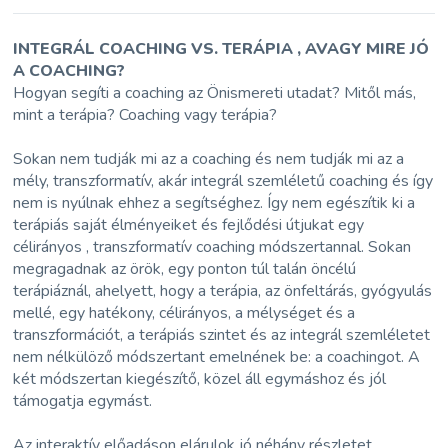
INTEGRÁL COACHING VS. TERÁPIA , AVAGY MIRE JÓ
A COACHING?
Hogyan segíti a coaching az Önismereti utadat? Mitől más,
mint a terápia? Coaching vagy terápia?
Sokan nem tudják mi az a coaching és nem tudják mi az a
mély, transzformatív, akár integrál szemléletű coaching és így
nem is nyúlnak ehhez a segítséghez. Így nem egészítik ki a
terápiás saját élményeiket és fejlődési útjukat egy
célirányos , transzformatív coaching módszertannal. Sokan
megragadnak az örök, egy ponton túl talán öncélú
terápiáznál, ahelyett, hogy a terápia, az önfeltárás, gyógyulás
mellé, egy hatékony, célirányos, a mélységet és a
transzformációt, a terápiás szintet és az integrál szemléletet
nem nélkülöző módszertant emelnének be: a coachingot. A
két módszertan kiegészítő, közel áll egymáshoz és jól
támogatja egymást.
Az interaktív előadáson elárulok jó néhány részletet.