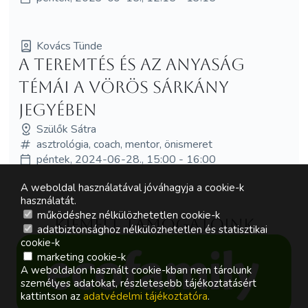
Kovács Tünde
A teremtés és az anyaság
témái a Vörös Sárkány
jegyében
Szülők Sátra
asztrológia, coach, mentor, önismeret
péntek, 2024-06-28., 15:00 - 16:00
A weboldal használatával jóváhagyja a cookie-k
használatát.
működéshez nélkülözhetetlen cookie-k
Kiemelt támogatóink
adatbiztonsághoz nélkülözhetetlen és statisztikai
cookie-k
marketing cookie-k
A weboldalon használt cookie-kban nem tárolunk
személyes adatokat, részletesebb tájékoztatásért
kattintson az
adatvédelmi tájékoztatóra
.