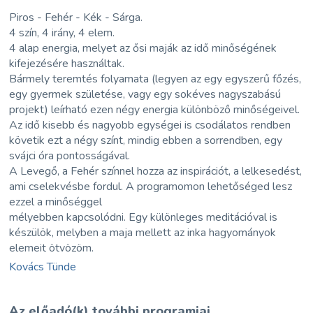
Piros - Fehér - Kék - Sárga.
4 szín, 4 irány, 4 elem.
4 alap energia, melyet az ősi maják az idő minőségének
kifejezésére használtak.
Bármely teremtés folyamata (legyen az egy egyszerű főzés,
egy gyermek születése, vagy egy sokéves nagyszabású
projekt) leírható ezen négy energia különböző minőségeivel.
Az idő kisebb és nagyobb egységei is csodálatos rendben
követik ezt a négy színt, mindig ebben a sorrendben, egy
svájci óra pontosságával.
A Levegő, a Fehér színnel hozza az inspirációt, a lelkesedést,
ami cselekvésbe fordul. A programomon lehetőséged lesz
ezzel a minőséggel
mélyebben kapcsolódni. Egy különleges meditációval is
készülök, melyben a maja mellett az inka hagyományok
elemeit ötvözöm.
Kovács Tünde
Az előadó(k) további programjai