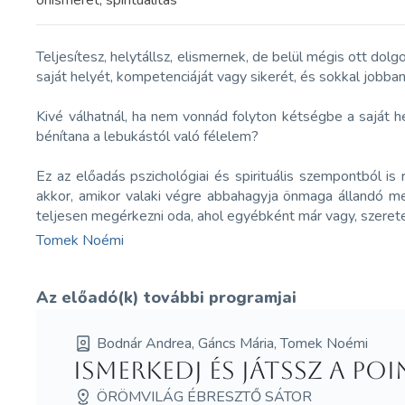
önismeret, spiritualitás
Teljesítesz, helytállsz, elismernek, de belül mégis ott dol
saját helyét, kompetenciáját vagy sikerét, és sokkal jobba
Kivé válhatnál, ha nem vonnád folyton kétségbe a saját 
bénítana a lebukástól való félelem?
Ez az előadás pszichológiai és spirituális szempontból i
akkor, amikor valaki végre abbahagyja önmaga állandó me
teljesen megérkezni oda, ahol egyébként már vagy, szeretet
Tomek Noémi
Az előadó(k) további programjai
Bodnár Andrea, Gáncs Mária, Tomek Noémi
Ismerkedj és játssz a Po
ÖRÖMVILÁG ÉBRESZTŐ SÁTOR