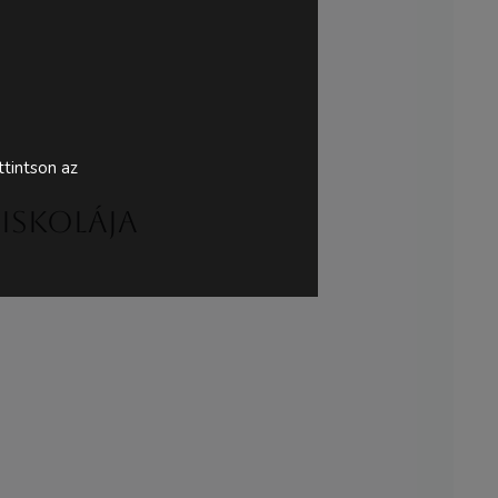
tintson az
siskolája