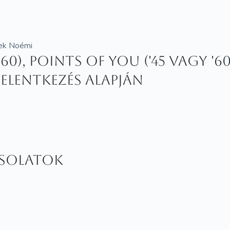
mek Noémi
0), Points of You ('45 vagy '60)
jelentkezés alapján
csolatok