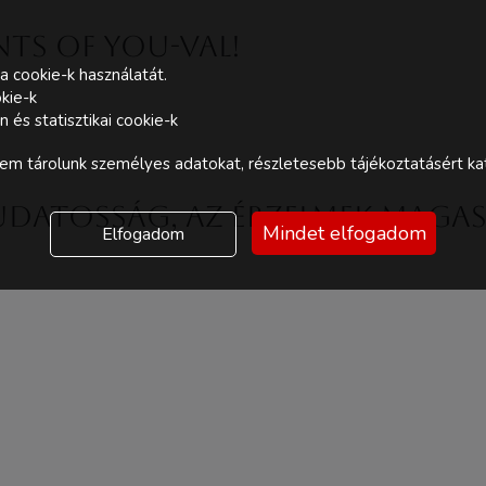
ints of You-val!
a cookie-k használatát.
kie-k
és statisztikai cookie-k
m tárolunk személyes adatokat, részletesebb tájékoztatásért kat
 Tudatosság, az érzelmek maga
Mindet elfogadom
Elfogadom