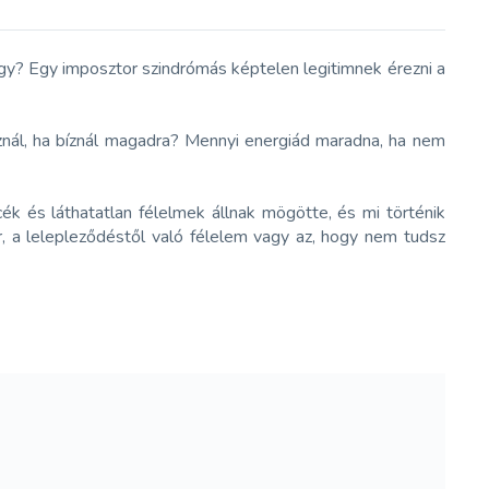
 vagy? Egy imposztor szindrómás képtelen legitimnek érezni a
znál, ha bíznál magadra? Mennyi energiád maradna, ha nem
ék és láthatatlan félelmek állnak mögötte, és mi történik
, a lelepleződéstől való félelem vagy az, hogy nem tudsz