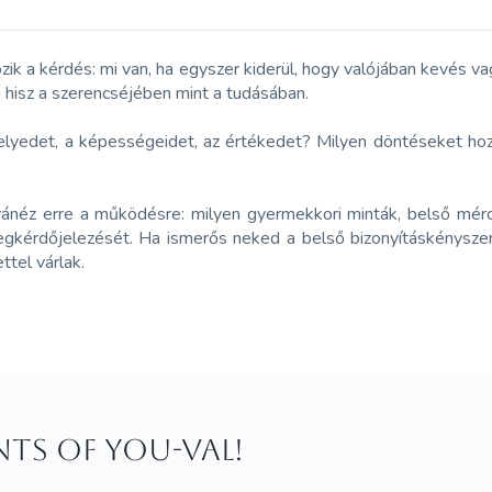
gozik a kérdés: mi van, ha egyszer kiderül, hogy valójában kevés
n hisz a szerencséjében mint a tudásában.
helyedet, a képességeidet, az értékedet? Milyen döntéseket ho
s ránéz erre a működésre: milyen gyermekkori minták, belső mérc
gkérdőjelezését. Ha ismerős neked a belső bizonyításkényszer
tel várlak.
ints of You-val!