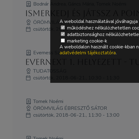
Bodnár Andrea, Gáncs Mária, Tomek Noémi
Ismerkedj és játssz a Po
A weboldal használatával jóváhagyja 
ÖRÖMVILÁG ÉBRESZTŐ SÁTOR
működéshez nélkülözhetetlen coo
csütörtök, 2018-06-21., 10:00 - 18:00
adatbiztonsághoz nélkülözhetetlen 
marketing cookie-k
A weboldalon használt cookie-kban ne
Everness Szervezés, Tomek Noémi
adatvédelmi tájékoztatóra
.
Evernext 1. helyezett -
TUDATOSSÁG
csütörtök, 2018-06-21., 10:30 - 11:30
Tomek Noémi
ÖRÖMVILÁG ÉBRESZTŐ SÁTOR
csütörtök, 2018-06-21., 11:30 - 13:00
Tomek Noémi