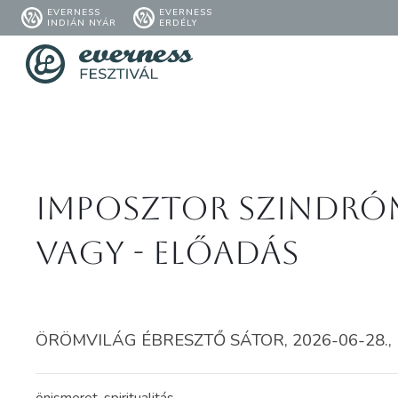
EVERNESS
EVERNESS
INDIÁN NYÁR
ERDÉLY
Imposztor szindróma
vagy - előadás
ÖRÖMVILÁG ÉBRESZTŐ SÁTOR, 2026-06-28., 1