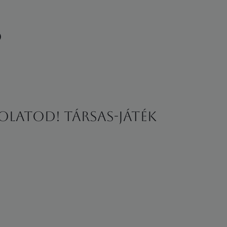
ó
olatod! Társas-játék