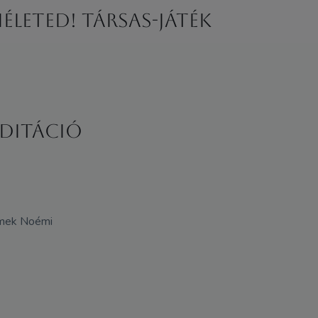
életED! Társas-játék
editáció
omek Noémi