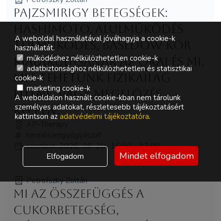
Pajzsmirigy Betegségek:
Hashimoto, alulműködés
A weboldal használatával jóváhagyja a cookie-k
túlműködés, Basedow-kor
használatát.
működéshez nélkülözhetetlen cookie-k
kialakulásának az okai és mi,
adatbiztonsághoz nélkülözhetetlen és statisztikai
mit tehetünk fizikailag
cookie-k
marketing cookie-k
ellene, vagy megelőzés
A weboldalon használt cookie-kban nem tárolunk
személyes adatokat, részletesebb tájékoztatásért
képpen.
kattintson az
adatvédelmi tájékoztatóra
.
AP-Therapy
természetgyógyászat
szombat, 2026-06-20., 16:00 - 17:00
Mindet elfogadom
Elfogadom
Petrofszky Zoltán
Mi az összefüggés a
cukorbetegség,