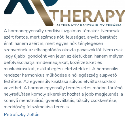
A hormonegyensúly rendkívül izgalmas témakör. Nemcsak
azért fontos, mert számos nőt, feleséget, anyát, barátnőt
érint, hanem azért is, mert egyes nők ténylegesen
szenvednek az elhangolódás okozta panaszoktól. Nem csak
„egy újabb” gondként van jelen az életükben, hanem mélyen
befolyásolhatja mindennapjaikat, közérzetüket és
munkabírásukat, ezáltal egész életvitelüket. A hormonális
rendszer harmonikus működése a női egészség alapvető
feltétele. Az egyensúly kisiklása súlyos elváltozásokhoz
vezethet. A hormon egyensúly természetes módon történő
helyreállítása komoly sikereket hozhat a jobb megjelenés, a
könnyű menstruáció, gyerekvállalás, túlsúly csökkentése,
meddőség felszámolása terén is.
Petrofszky Zoltán