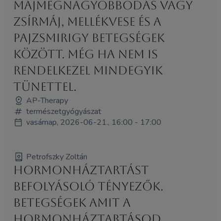
májmegnagyobbodás vagy
zsírmáj, mellékvese és a
pajzsmirigy betegségek
között. Még ha nem is
rendelkezel mindegyik
tünettel.
AP-Therapy
természetgyógyászat
vasárnap, 2026-06-21., 16:00 - 17:00
Petrofszky Zoltán
Hormonháztartást
befolyásoló tényezők.
Betegségek amit a
Hormonháztartásod