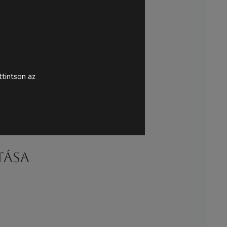
tintson az
tása