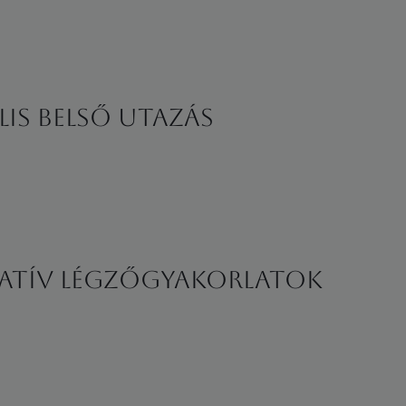
lis belső utazás
atív Légzőgyakorlatok