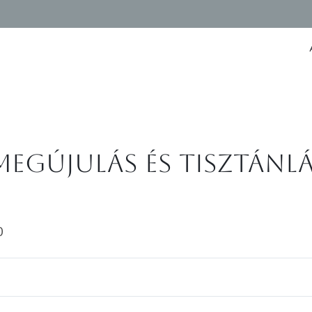
egújulás és Tisztánlá
0