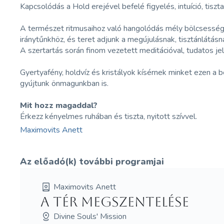
Kapcsolódás a Hold erejével befelé figyelés, intuíció, tisz
A természet ritmusaihoz való hangolódás mély bölcsességet
iránytűnkhöz, és teret adjunk a megújulásnak, tisztánlátásn
A szertartás során finom vezetett meditációval, tudatos j
Gyertyafény, holdvíz és kristályok kísérnek minket ezen a
gyújtunk önmagunkban is.
Mit hozz magaddal?
Érkezz kényelmes ruhában és tiszta, nyitott szívvel.
Maximovits Anett
Az előadó(k) további programjai
Maximovits Anett
A Tér megszentelése
Divine Souls' Mission