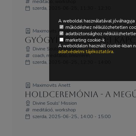
meditáció, workshop
szerda, 2025-06-25., 11:30 - 12:30
A weboldal használatával jóváhagyja 
működéshez nélkülözhetetlen coo
Maximovits Anett
adatbiztonsághoz nélkülözhetetlen 
Gyógyító Légzés 1:1 Kap
marketing cookie-k
A weboldalon használt cookie-kban ne
Divine Souls' Mission
adatvédelmi tájékoztatóra
.
coach, meditáció, önismeret
szerda, 2025-06-25., 12:30 - 14:00
Maximovits Anett
Holdceremónia - A Megúj
Divine Souls' Mission
meditáció, workshop
szerda, 2025-06-25., 14:00 - 15:00