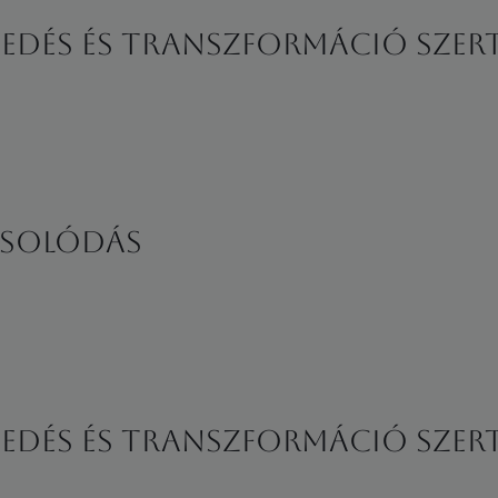
gedés és Transzformáció Szer
csolódás
gedés és Transzformáció Szer