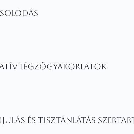
csolódás
atív Légzőgyakorlatok
ulás és Tisztánlátás Szertar