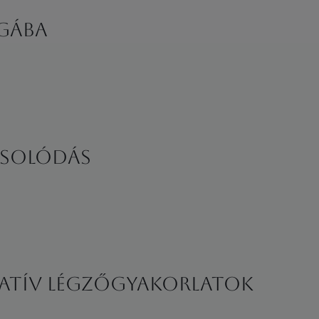
ágába
csolódás
atív Légzőgyakorlatok