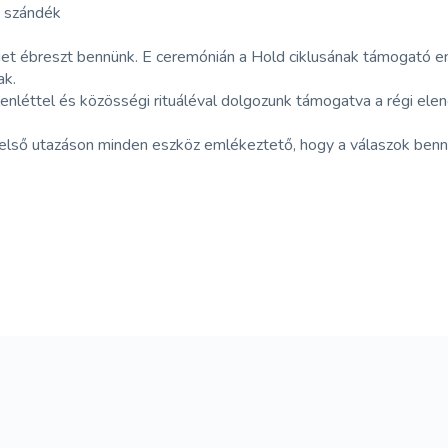
ta szándék
 ébreszt bennünk. E ceremónián a Hold ciklusának támogató energ
ak.
elenléttel és közösségi rituáléval dolgozunk támogatva a régi el
 belső utazáson minden eszköz emlékeztető, hogy a válaszok ben