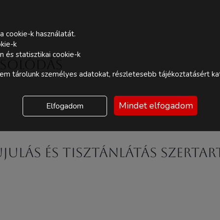
a cookie-k használatát.
kie-k
és statisztikai cookie-k
csolódás
m tárolunk személyes adatokat, részletesebb tájékoztatásért kat
Mindet elfogadom
Elfogadom
ulás és Tisztánlátás Szertar