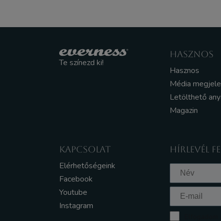
HASZNOS
Te színezd ki!
Hasznos
Média megjel
Letölthető an
Magazin
KAPCSOLAT
HÍRLEVÉL F
Elérhetőségeink
Facebook
Youtube
Instagram
Elfogadom a