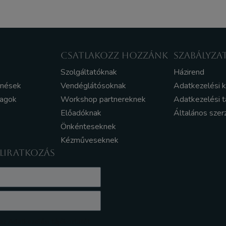
CSATLAKOZZ HOZZÁNK
SZABÁLYZA
Szolgáltatóknak
Házirend
enések
Vendéglátósoknak
Adatkezelési 
yagok
Workshop partnereknek
Adatkezelési t
Előadóknak
Általános szer
Önkénteseknek
Kézműveseknek
ELIRATKOZÁS
z Adatkezelési tájékoztatót