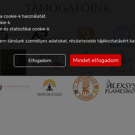
Támogatóink
a cookie-k használatát.
kie-k
és statisztikai cookie-k
m tárolunk személyes adatokat, részletesebb tájékoztatásért kat
Mindet elfogadom
Elfogadom