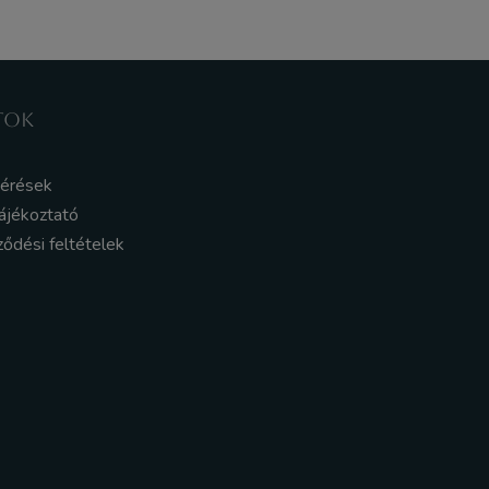
TOK
kérések
ájékoztató
ződési feltételek