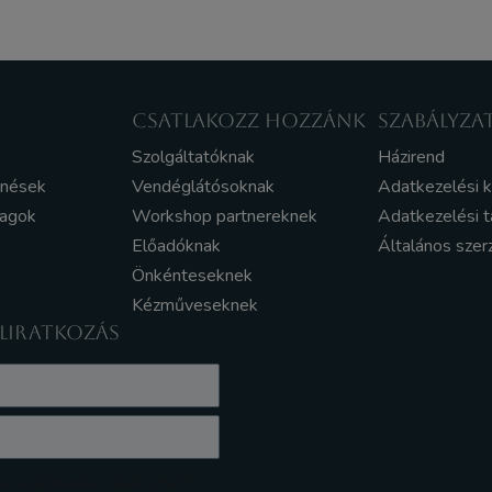
CSATLAKOZZ HOZZÁNK
SZABÁLYZA
Szolgáltatóknak
Házirend
enések
Vendéglátósoknak
Adatkezelési 
yagok
Workshop partnereknek
Adatkezelési t
Előadóknak
Általános szer
Önkénteseknek
Kézműveseknek
ELIRATKOZÁS
z Adatkezelési tájékoztatót