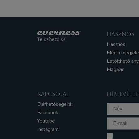
HASZNOS
Te színezd ki!
Hasznos
Média megjel
Letölthető an
Magazin
KAPCSOLAT
HÍRLEVÉL F
Elérhetőségeink
Facebook
Youtube
Instagram
Elfogadom a