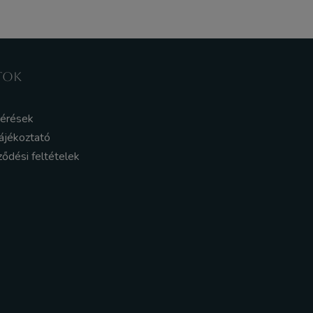
TOK
kérések
ájékoztató
ződési feltételek