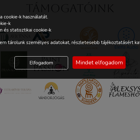
Támogatóink
a cookie-k használatát.
kie-k
és statisztikai cookie-k
m tárolunk személyes adatokat, részletesebb tájékoztatásért kat
Mindet elfogadom
Elfogadom