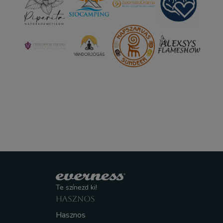
Te színezd ki!
HASZNOS
Hasznos