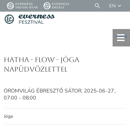
EVERNESS
EVERNESS
EN
INDIÁN NYÁR
ERDÉLY
menü
Hatha - Flow - Jóga
napüdvözlettel
ÖRÖMVILÁG ÉBRESZTŐ SÁTOR, 2025-06-27.,
07:00 - 08:00
Jóga