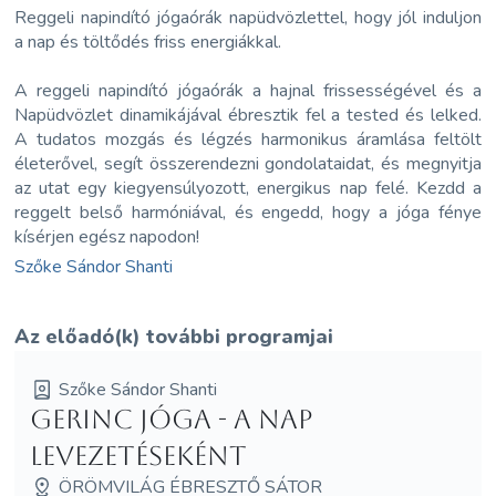
Reggeli napindító jógaórák napüdvözlettel, hogy jól induljon
a nap és töltődés friss energiákkal.
A reggeli napindító jógaórák a hajnal frissességével és a
Napüdvözlet dinamikájával ébresztik fel a tested és lelked.
A tudatos mozgás és légzés harmonikus áramlása feltölt
életerővel, segít összerendezni gondolataidat, és megnyitja
az utat egy kiegyensúlyozott, energikus nap felé. Kezdd a
reggelt belső harmóniával, és engedd, hogy a jóga fénye
kísérjen egész napodon!
Szőke Sándor Shanti
Az előadó(k) további programjai
Szőke Sándor Shanti
Gerinc Jóga - a nap
levezetéseként
ÖRÖMVILÁG ÉBRESZTŐ SÁTOR