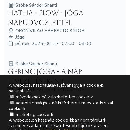
Szőke Sándor Shanti
Hatha - Flow - Jóga
napüdvözlettel
ÖRÖMVILÁG ÉBRESZTŐ SÁTOR
Jóga
péntek, 2025-06-27., 07:00 - 08:00
Szőke Sándor Shanti
Gerinc Jóga - a nap
levezetéseként
A weboldal használatával jóváhagyja a cookie-k
ÖRÖMVILÁG ÉBRESZTŐ SÁTOR
használatát.
Jóga
működéshez nélkülözhetetlen cookie-k
péntek, 2025-06-27., 21:00 - 22:00
adatbiztonsághoz nélkülözhetetlen és statisztikai
cookie-k
marketing cookie-k
A weboldalon használt cookie-kban nem tárolunk
Szőke Sándor Shanti
személyes adatokat, részletesebb tájékoztatásért