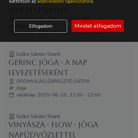
Gerinc Jóga - a nap
kattintson az
adatvédelmi tájékoztatóra
.
levezetéseként
ÖRÖMVILÁG ÉBRESZTŐ SÁTOR
Mindet elfogadom
Jóga
Elfogadom
szombat, 2025-06-28., 21:00 - 22:00
Szőke Sándor Shanti
Gerinc Jóga - a nap
levezetéseként
ÖRÖMVILÁG ÉBRESZTŐ SÁTOR
Jóga
vasárnap, 2025-06-29., 21:00 - 22:00
Szőke Sándor Shanti
Vinyásza - Flow - Jóga
napüdvözlettel