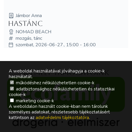
Jámbor Anna
Hastánc
NOMAD BEACH
mozgás, tánc
szombat, 2026-06-27., 15:00 - 16:00
A weboldal használatával jóváhagyja a cookie-k
Kiemelt támogatóink
használatát.
működéshez nélkülözhetetlen cookie-k
adatbiztonsághoz nélkülözhetetlen és statisztikai
cookie-k
marketing cookie-k
A weboldalon használt cookie-kban nem tárolunk
személyes adatokat, részletesebb tájékoztatásért
kattintson az
adatvédelmi tájékoztatóra
.