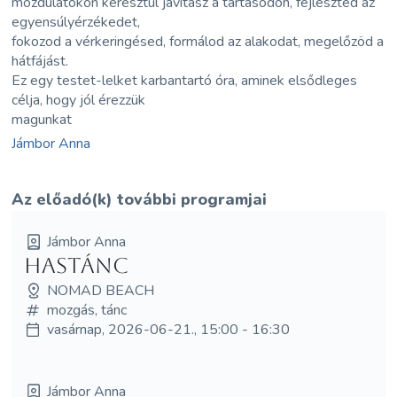
mozdulatokon keresztül javítasz a tartásodon, fejleszted az
egyensúlyérzékedet,
fokozod a vérkeringésed, formálod az alakodat, megelőzöd a
hátfájást.
Ez egy testet-lelket karbantartó óra, aminek elsődleges
célja, hogy jól érezzük
magunkat
Jámbor Anna
Az előadó(k) további programjai
Jámbor Anna
Hastánc
NOMAD BEACH
mozgás, tánc
vasárnap, 2026-06-21., 15:00 - 16:30
Jámbor Anna