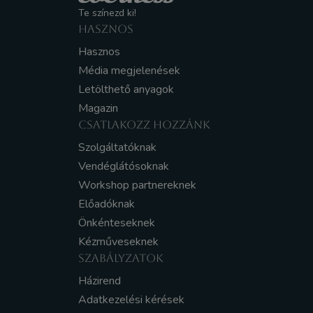
Te színezd ki!
HASZNOS
Hasznos
Média megjelenések
Letölthető anyagok
Magazin
CSATLAKOZZ HOZZÁNK
Szolgáltatóknak
Vendéglátósoknak
Workshop partnereknek
Előadóknak
Önkénteseknek
Kézműveseknek
SZABÁLYZATOK
Házirend
Adatkezelési kérések