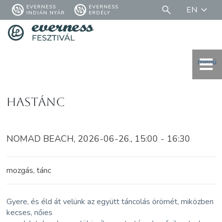
EVERNESS
EVERNESS
EN
INDIÁN NYÁR
ERDÉLY
menü
Hastánc
NOMAD BEACH, 2026-06-26., 15:00 - 16:30
mozgás, tánc
Gyere, és éld át velünk az együtt táncolás örömét, miközben
kecses, nőies