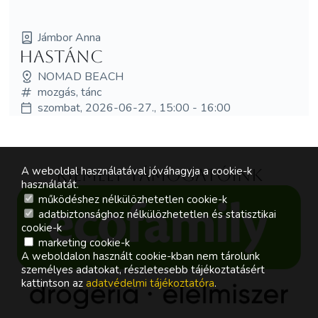
Jámbor Anna
Hastánc
NOMAD BEACH
mozgás, tánc
szombat, 2026-06-27., 15:00 - 16:00
A weboldal használatával jóváhagyja a cookie-k
Kiemelt támogatóink
használatát.
működéshez nélkülözhetetlen cookie-k
adatbiztonsághoz nélkülözhetetlen és statisztikai
cookie-k
marketing cookie-k
A weboldalon használt cookie-kban nem tárolunk
személyes adatokat, részletesebb tájékoztatásért
kattintson az
adatvédelmi tájékoztatóra
.