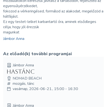
mozdulatokon keresztül javítasz a tartásodon, fejleszted az
egyensúlyérzékedet,
fokozod a vérkeringésed, formálod az alakodat, megelőzöd a
hátfájást.
Ez egy testet-lelket karbantartó óra, aminek elsődleges
célja, hogy jól érezzük
magunkat
Jámbor Anna
Az előadó(k) további programjai
Jámbor Anna
Hastánc
NOMAD BEACH
mozgás, tánc
vasárnap, 2026-06-21., 15:00 - 16:30
Jámbor Anna