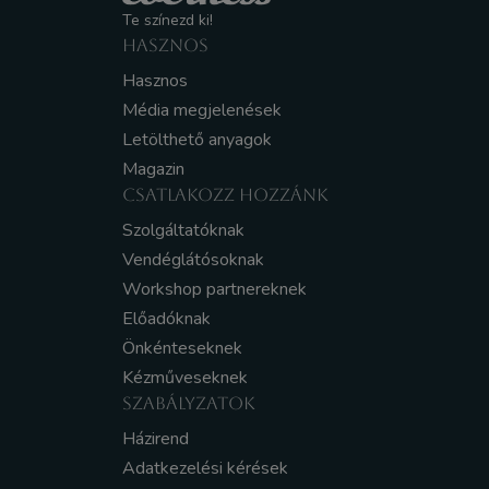
Te színezd ki!
HASZNOS
Hasznos
Média megjelenések
Letölthető anyagok
Magazin
CSATLAKOZZ HOZZÁNK
Szolgáltatóknak
Vendéglátósoknak
Workshop partnereknek
Előadóknak
Önkénteseknek
Kézműveseknek
SZABÁLYZATOK
Házirend
Adatkezelési kérések