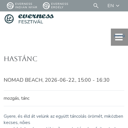
EVERNESS
EVERNESS
EN
INDIÁN NYÁR
ERDÉLY
menü
Hastánc
NOMAD BEACH, 2026-06-22., 15:00 - 16:30
mozgás, tánc
Gyere, és éld át velünk az együtt táncolás örömét, miközben
kecses, nőies