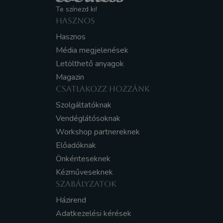
Te színezd ki!
HASZNOS
Hasznos
Média megjelenések
Letölthető anyagok
Magazin
CSATLAKOZZ HOZZÁNK
Szolgáltatóknak
Vendéglátósoknak
Workshop partnereknek
Előadóknak
Önkénteseknek
Kézműveseknek
SZABÁLYZATOK
Házirend
Adatkezelési kérések