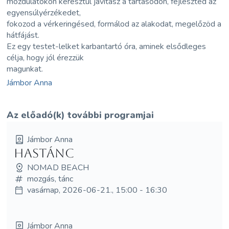
mozdulatokon keresztül javítasz a tartásodon, fejleszted az
egyensúlyérzékedet,
fokozod a vérkeringésed, formálod az alakodat, megelőzöd a
hátfájást.
Ez egy testet-lelket karbantartó óra, aminek elsődleges
célja, hogy jól érezzük
magunkat.
Jámbor Anna
Az előadó(k) további programjai
Jámbor Anna
Hastánc
NOMAD BEACH
mozgás, tánc
vasárnap, 2026-06-21., 15:00 - 16:30
Jámbor Anna