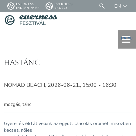
EVERNESS
EVERNESS
EN
INDIÁN NYÁR
ERDÉLY
menü
Hastánc
NOMAD BEACH, 2026-06-21., 15:00 - 16:30
mozgás, tánc
Gyere, és éld át velünk az együtt táncolás örömét, miközben
kecses, nőies