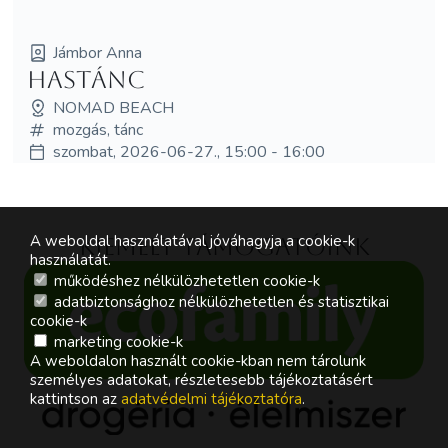
Jámbor Anna
Hastánc
NOMAD BEACH
mozgás, tánc
szombat, 2026-06-27., 15:00 - 16:00
A weboldal használatával jóváhagyja a cookie-k
Kiemelt támogatóink
használatát.
működéshez nélkülözhetetlen cookie-k
adatbiztonsághoz nélkülözhetetlen és statisztikai
cookie-k
marketing cookie-k
A weboldalon használt cookie-kban nem tárolunk
személyes adatokat, részletesebb tájékoztatásért
kattintson az
adatvédelmi tájékoztatóra
.