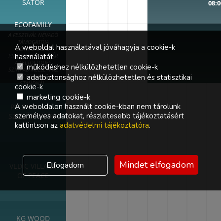
SÁTOR
08:0
ECOFAMILY
A FESZTIVÁL NÉVADÓ
TÁMOGATÓJA
A weboldal használatával jóváhagyja a cookie-k
SZÍNVONALAS
használatát.
PROGRAMOKKAL VÁR
A FELTÖLTŐDÉS
működéshez nélkülözhetetlen cookie-k
SZÍNPAD MELLETT AZ
adatbiztonsághoz nélkülözhetetlen és statisztikai
ECOFAMILY
STANDNÁL.
cookie-k
marketing cookie-k
A weboldalon használt cookie-kban nem tárolunk
PELENKA.HU -
személyes adatokat, részletesebb tájékoztatásért
SZÜLŐK SÁTRA
kattintson az
adatvédelmi tájékoztatóra
.
Mindet elfogadom
Elfogadom
VEDIC VILLAGE
OF PEACE
KG WOOD