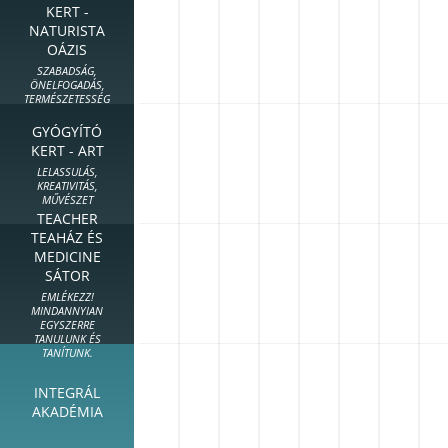
KERT -
NATURISTA
OÁZIS
SZABADSÁG,
ÖNELFOGADÁS,
TERMÉSZETESSÉG
GYÓGYÍTÓ
KERT - ART
LELASSULÁS,
KREATIVITÁS,
MŰVÉSZET
TEACHER
TEAHÁZ ÉS
MEDICINE
SÁTOR
EMLÉKEZZ!
MINDANNYIAN
EGYSZERRE
TANULUNK ÉS
TANÍTUNK.
INTEGRÁL
AKADÉMIA