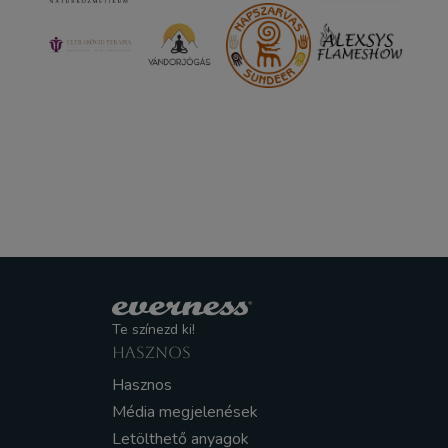
Te színezd ki!
HASZNOS
Hasznos
Média megjelenések
Letölthető anyagok