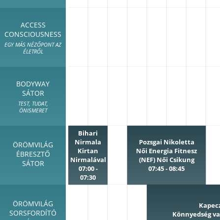
ACCESS
CONSCIOUSNESS
EGY MÁS NÉZŐPONT AZ
ÉLETRŐL
BODYWAY
SÁTOR
TEST, TUDAT,
ÖNISMERET
Bihari
Nirmala
Pozsgai Nikoletta
ÖRÖMVILÁG
Kirtan
Női Energia Fitnesz
ÉBRESZTŐ
Nirmalával
(NEF) Női Csikung
SÁTOR
07:00 -
07:45 - 08:45
07:30
ÖRÖMVILÁG
Kapec
SORSFORDÍTÓ
Könnyedség v