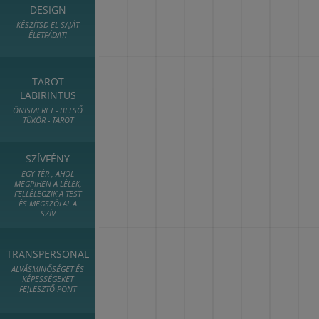
DESIGN
KÉSZÍTSD EL SAJÁT
ÉLETFÁDAT!
TAROT
LABIRINTUS
ÖNISMERET - BELSŐ
TÜKÖR - TAROT
SZÍVFÉNY
EGY TÉR , AHOL
MEGPIHEN A LÉLEK,
FELLÉLEGZIK A TEST
ÉS MEGSZÓLAL A
SZÍV
TRANSPERSONAL
ALVÁSMINŐSÉGET ÉS
KÉPESSÉGEKET
FEJLESZTŐ PONT