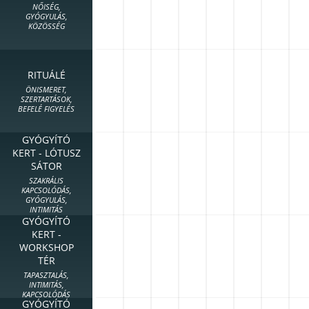
NŐISÉG,
GYÓGYULÁS,
KÖZÖSSÉG
RITUÁLÉ
ÖNISMERET,
SZERTARTÁSOK,
BEFELÉ FIGYELÉS
GYÓGYÍTÓ
KERT - LÓTUSZ
SÁTOR
SZAKRÁLIS
KAPCSOLÓDÁS,
GYÓGYULÁS,
INTIMITÁS
GYÓGYÍTÓ
KERT -
WORKSHOP
TÉR
TAPASZTALÁS,
INTIMITÁS,
KAPCSOLÓDÁS
GYÓGYÍTÓ