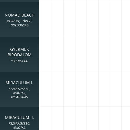
NOMAD BEACH
NAPFÉNY, TÓPART,
BOLDOGSÁG
GYERMEK
BIRODALOM
PELENKA.HU
MIRACULUM I.
KÉZMŰVESSÉG,
ALKOTÁS,
KREATIVITÁS
MIRACULUM II.
KÉZMŰVESSÉG,
ALKOTÁS,