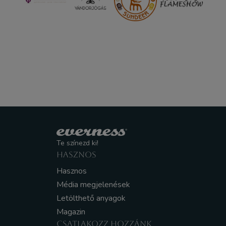
Te színezd ki!
HASZNOS
Hasznos
Média megjelenések
Letölthető anyagok
Magazin
CSATLAKOZZ HOZZÁNK