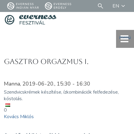
EVERNESS
EVERNESS
EN
INDIÁN NYÁR
ERDÉLY
menü
Gasztro orgazmus I.
Manna, 2019-06-20., 15:30 - 16:30
Szendvicskrémek készítése, ízkombinációk felfedezése,
kóstolás.
0
Kovács Miklós