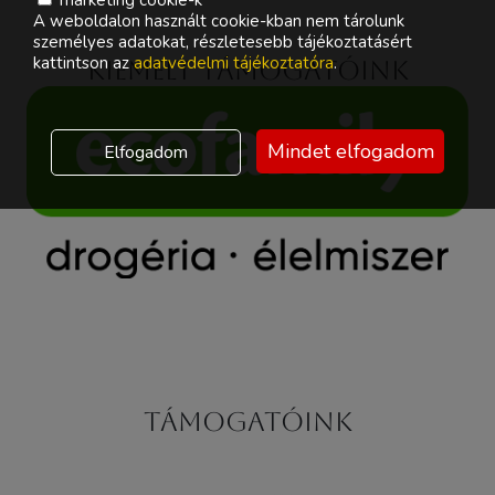
A weboldalon használt cookie-kban nem tárolunk
személyes adatokat, részletesebb tájékoztatásért
kattintson az
adatvédelmi tájékoztatóra
.
Kiemelt támogatóink
Mindet elfogadom
Elfogadom
Támogatóink