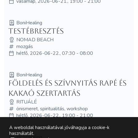
vasárnap, 2026-06-21., 19:00 - 21:00
BoniHealing
Testébresztés
NOMAD BEACH
mozgás
hétfő, 2026-06-22., 07:30 - 08:00
BoniHealing
Földelés és Szívnyitás Rapé és
Kakaó Szertartás
RITUÁLÉ
önismeret, spiritualitás, workshop
hétfő, 2026-06-22., 19:00 - 21:00
A weboldal használatával jóváhagyja a cookie-k
használatát.
BoniHealing