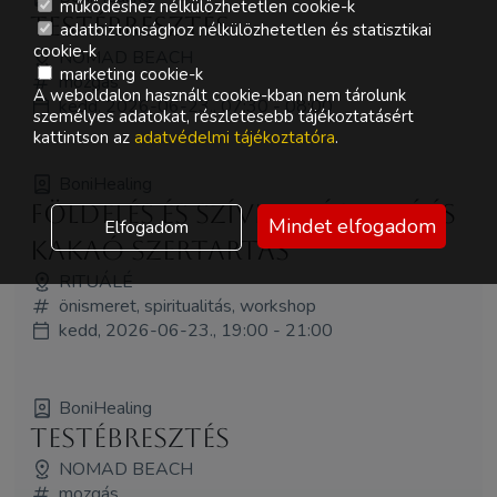
működéshez nélkülözhetetlen cookie-k
Testébresztés
adatbiztonsághoz nélkülözhetetlen és statisztikai
cookie-k
NOMAD BEACH
marketing cookie-k
mozgás
A weboldalon használt cookie-kban nem tárolunk
kedd, 2026-06-23., 07:30 - 08:00
személyes adatokat, részletesebb tájékoztatásért
kattintson az
adatvédelmi tájékoztatóra
.
BoniHealing
Földelés és Szívnyitás Rapé és
Mindet elfogadom
Elfogadom
Kakaó Szertartás
RITUÁLÉ
önismeret, spiritualitás, workshop
kedd, 2026-06-23., 19:00 - 21:00
BoniHealing
Testébresztés
NOMAD BEACH
mozgás