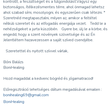
kontrollt, a feszültséget és a túlgondolást.Vágysz egy
biztonságos, ítélkezésmentes térre, ahol önmagad lehetsz
ahol szabad sírni, mosolyogni, és egyszerűen csak létezni. *
Szeretnéd megtapasztalni, milyen az, amikor a feltétel
nélküli szeretet és az elfogadás energiája vezet. Tedd le a
nehézségeket a jurta küszöbén. Gyere be, ülj le a körbe, és
engedd, hogy a szent növények szövetsége és az Én
Jelentlétem hazavezessen a saját szíved csendjébe.
Szeretettel és nyitott szívvel várlak,
Bóni Balázs
BoniHealing
Hozd magaddal a kedvenc bögréd és jógamatracod!
Előregisztráció lehetséges dátum megadásával emailen :
bonihealing69@gmail.com
BoniHealing