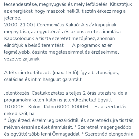
lecsendesítése, megnyugvás és mély leföldelés. Kitisztítjuk
az energiákat, hogy maszkok nélkül, tisztán érkezz meg a
jelenbe.
20:00-21:00 | Ceremoniális Kakaó: A szív kapujának
megnyitása, az együttérzés és az önszeretet áramlása.
Kapcsolódunk a tiszta szeretet mezőjéhez, ahonnan
elindítjuk a belső teremtést. A programok az én
legmélyebb, őszinte megéléseimmel és érzéseimmel
vezetve zajlanak.
A létszám korlátozott (max. 15 fő), így a biztonságos,
családias és intim hangulat garantált.
Jelentkezés: Csatlakozhatsz a teljes 2 órás utazásra, de a
programokra külön-külön is jelentkezhetsz! Együtt
10.000Ft Külön- Külön 6000-6000Ft Ez a szertartás
neked szól, ha:
* Úgy érzed, érzelmileg bezáródtál, és szeretnéd újra tisztán,
mélyen érezni az élet áramlását. * Szeretnél megengedőbb
és együttérzőbb lenni Önmagaddal. * Szeretnéd elengedni a