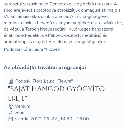
keresztül viszünk majd Benneteket egy belső utazásra. A
Föld erejével kapcsolódva stabilizáljuk önmagunkat, majd a
Víz hullámain elkezdünk áramolni. A Tűz segítségével
megtisztulunk, a Levegő szárnyán megérkezünk a szívünkbe,
és végül a Térben kiteljesedünk. Különleges hangszerek,
ének, pszichedelikus effektek, vezetett meditáció és
aromaterápiás olajok lesznek majd a segítségünkre.
Podoski Flóra Laura "Flowra"
Az előadó(k) további programjai
Podoski Flóra Laura "Flowra"
"Saját hangod gyógyító
ereje"
Versum
zene
szerda, 2022-06-22., 14:30 - 16:00