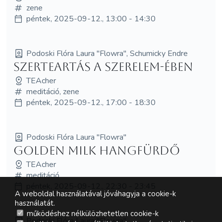
zene
péntek, 2025-09-12., 13:00 - 14:30
Podoski Flóra Laura "Flowra", Schumicky Endre
SzerTEArtás a SzerElem-ében
TEAcher
meditáció, zene
péntek, 2025-09-12., 17:00 - 18:30
Podoski Flóra Laura "Flowra"
Golden Milk Hangfürdő
TEAcher
meditáció
péntek, 2025-09-12., 22:30 - 23:45
A weboldal használatával jóváhagyja a cookie-k
használatát.
működéshez nélkülözhetetlen cookie-k
Podoski Flóra Laura "Flowra"