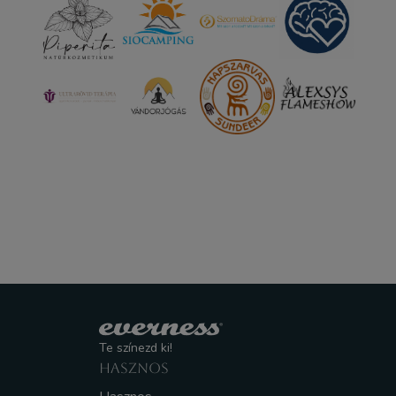
Te színezd ki!
HASZNOS