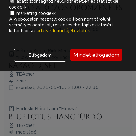
adatbiztonsághoz nélkülözhetetlen és statisztikai
Kakaó & Közös Örömzenélés
cookie-k
marketing cookie-k
TEAcher
A weboldalon használt cookie-kban nem tárolunk
zene
személyes adatokat, részletesebb tájékoztatásért
szombat, 2025-09-13., 19:30 - 21:00
kattintson az
adatvédelmi tájékoztatóra
.
Péterfy Kinga (Pink Medusa), Podoski Flóra Laura
Mindet elfogadom
Elfogadom
"Flowra", Schumicky Endre
Kakaó DJset
TEAcher
zene
szombat, 2025-09-13., 21:00 - 22:30
Podoski Flóra Laura "Flowra"
Blue Lotus Hangfürdő
TEAcher
meditáció