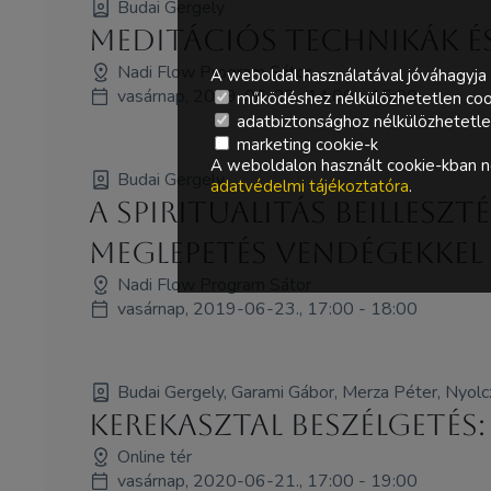
Budai Gergely
Meditációs technikák é
Nadi Flow Program Sátor
A weboldal használatával jóváhagyja 
vasárnap, 2019-06-23., 14:00 - 15:00
működéshez nélkülözhetetlen coo
adatbiztonsághoz nélkülözhetetlen 
marketing cookie-k
A weboldalon használt cookie-kban ne
Budai Gergely
adatvédelmi tájékoztatóra
.
A spiritualitás beillesz
meglepetés vendégekkel
Nadi Flow Program Sátor
vasárnap, 2019-06-23., 17:00 - 18:00
Budai Gergely, Garami Gábor, Merza Péter, Nyolcz
Kerekasztal beszélgetés
Online tér
vasárnap, 2020-06-21., 17:00 - 19:00