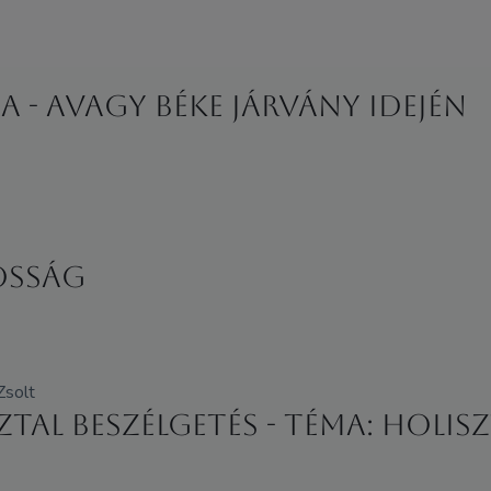
 - avagy béke járvány idején
osság
Zsolt
ztal beszélgetés - Téma: Holi