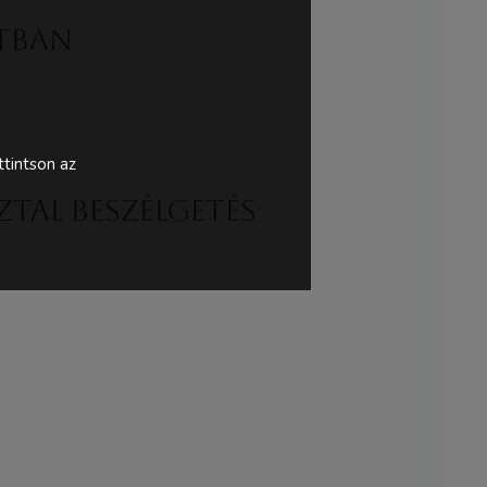
atban
tintson az
ztal beszélgetés