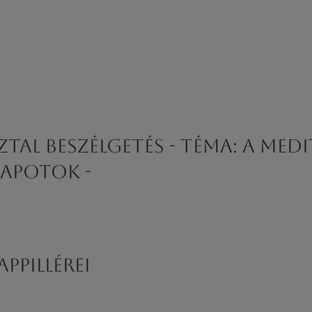
tal beszélgetés - Téma: A medi
apotok -
ppillérei