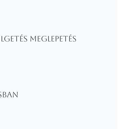
élgetés meglepetés
ásban