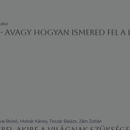
ilvi
- avagy hogyan ismered fel a 
ai Brúnó, Molnár Károly, Teszár Balázs, Zám Zoltán
érfi, akire a világnak szüksége