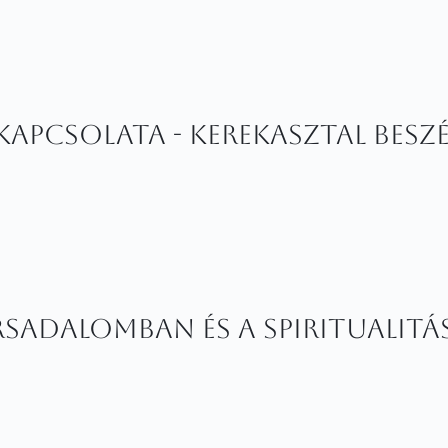
z kapcsolata - Kerekasztal besz
ársadalomban és a spiritualit