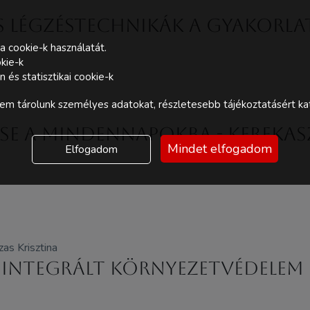
s légzéstechnikák a gyakorl
a cookie-k használatát.
kie-k
és statisztikai cookie-k
m tárolunk személyes adatokat, részletesebb tájékoztatásért kat
tése a mindennapokba - Kerekas
Mindet elfogadom
Elfogadom
as Krisztina
: Integrált környezetvédelem