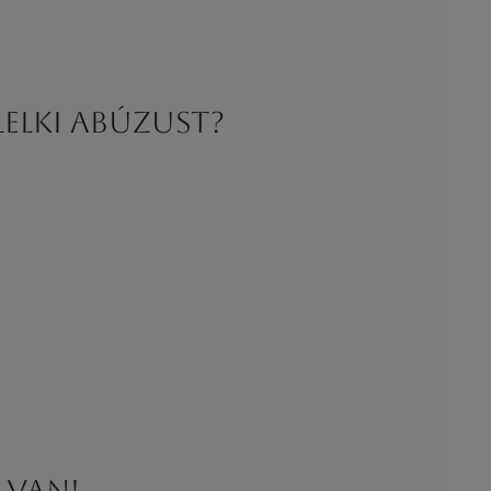
lelki abúzust?
 van!