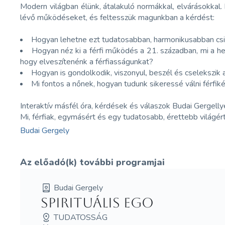
Modern világban élünk, átalakuló normákkal, elvárásokkal.
lévő működéseket, és feltesszük magunkban a kérdést:
Hogyan lehetne ezt tudatosabban, harmonikusabban csi
Hogyan néz ki a férfi működés a 21. században, mi a he
hogy elveszítenénk a férfiasságunkat?
Hogyan is gondolkodik, viszonyul, beszél és cselekszik a 
Mi fontos a nőnek, hogyan tudunk sikeressé válni férfik
Interaktív másfél óra, kérdések és válaszok Budai Gergell
Mi, férfiak, egymásért és egy tudatosabb, érettebb világért
Budai Gergely
Az előadó(k) további programjai
Budai Gergely
Spirituális Ego
TUDATOSSÁG