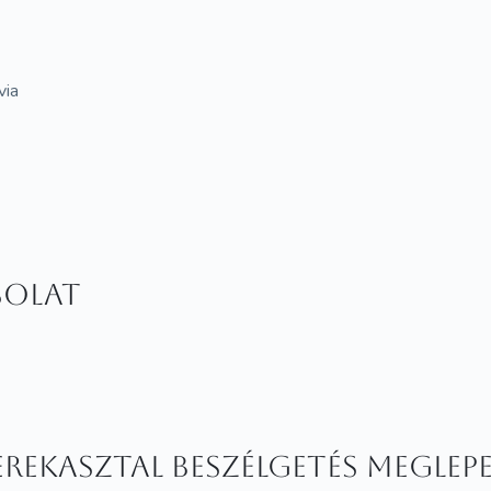
via
solat
rekasztal beszélgetés meglep