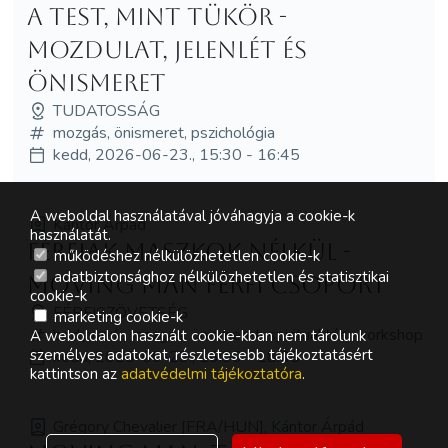
A test, mint tükör -
mozdulat, jelenlét és
önismeret
TUDATOSSÁG
mozgás, önismeret, pszichológia
kedd, 2026-06-23., 15:30 - 16:45
A weboldal használatával jóváhagyja a cookie-k
Kántor Árpád
használatát.
Férfiak maszkok nélkül -
működéshez nélkülözhetetlen cookie-k
adatbiztonsághoz nélkülözhetetlen és statisztikai
Moving Man férfi csoport
cookie-k
FÉRFISZÖVETSÉG
marketing cookie-k
bodywork, mozgás, önismeret, spiritualitás, workshop
A weboldalon használt cookie-kban nem tárolunk
személyes adatokat, részletesebb tájékoztatásért
kedd, 2026-06-23., 16:30 - 18:00
kattintson az
adatvédelmi tájékoztatóra
.
Grégory Chevalier [FRA/HUN], Kántor Árpád