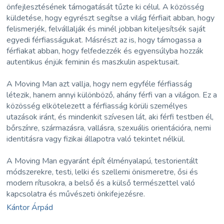
önfejlesztésének támogatását tűzte ki célul. A közösség
küldetése, hogy egyrészt segítse a világ férfiait abban, hogy
felismerjék, felvállalják és minél jobban kiteljesítsék saját
egyedi férfiasságukat. Másrészt az is, hogy támogassa a
férfiakat abban, hogy felfedezzék és egyensúlyba hozzák
autentikus énjük feminin és maszkulin aspektusait.
A Moving Man azt vallja, hogy nem egyféle férfiasság
létezik, hanem annyi különböző, ahány férfi van a világon. Ez a
közösség elkötelezett a férfiasság körüli személyes
utazások iránt, és mindenkit szívesen lát, aki férfi testben él,
bőrszínre, származásra, vallásra, szexuális orientációra, nemi
identitásra vagy fizikai állapotra való tekintet nélkül.
A Moving Man egyaránt épít élményalapú, testorientált
módszerekre, testi, lelki és szellemi önismeretre, ősi és
modern rítusokra, a belső és a külső természettel való
kapcsolatra és művészeti önkifejezésre.
Kántor Árpád