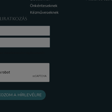
Önkénteseknek
Kézműveseknek
ELIRATKOZÁS
z Adatkezelési tájékoztatót