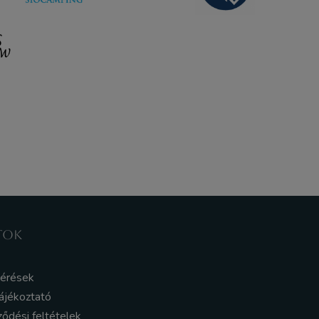
TOK
kérések
ájékoztató
ződési feltételek