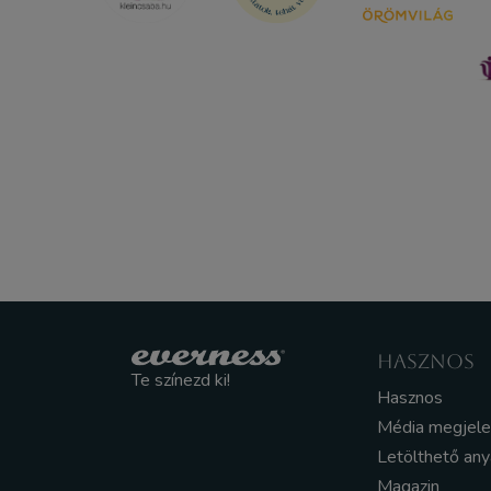
HASZNOS
Te színezd ki!
Hasznos
Média megjel
Letölthető an
Magazin