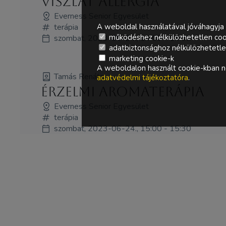
Viszlát allergia
Everness Senior Egyesület
A weboldal használatával jóváhagyja 
terápia
működéshez nélkülözhetetlen coo
szombat, 2023-06-24., 14:00 - 14:30
adatbiztonsághoz nélkülözhetetlen 
marketing cookie-k
A weboldalon használt cookie-kban ne
Tamás Renáta
adatvédelmi tájékoztatóra
.
Érzelmi aromaterápia
Everness Senior Egyesület
terápia
szombat, 2023-06-24., 15:00 - 15:30