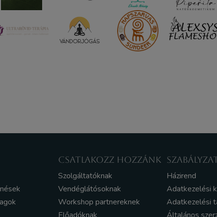
CSATLAKOZZ HOZZÁNK
SZABÁLYZA
Szolgáltatóknak
Házirend
enések
Vendéglátósoknak
Adatkezelési 
yagok
Workshop partnereknek
Adatkezelési t
Előadóknak
Általános szer