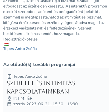
az intimitást, az intimitásban rejlő bizalmat, szabadságot,
elfogadást az érzékeiden keresztül. Az interaktív programon
mindkét szerepben, adóként és befogadóként(bekötött
szemmel) is megtapasztalhatod az intimitást és bizalmat,
kitágítva érzékelésed és érzékenységed, átadva magad az
érzékeid varázslatainak és felfedezésének. Szemek
bekötésére alkalmas kendőt hozz magaddal.
Regisztrációköteles.
Tepes Anikó Zsófia
Az előadó(k) további programjai
Tepes Anikó Zsófia
Szeretet és intimitás
kapcsolatainkban
INTIM TÉR
szerda, 2023-06-21., 15:30 - 16:30