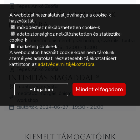
Tepes Anikó Zsófia
Traumaoldás érintéseink
A weboldal használatával jóváhagyja a cookie-k
használatát.
hatására
működéshez nélkülözhetetlen cookie-k
INTIM TÉR
adatbiztonsághoz nélkülözhetetlen és statisztikai
cookie-k
coach, mentor, önismeret, pszichológia, szakrális, tantra
marketing cookie-k
szerda, 2024-06-26., 12:00 - 13:00
A weboldalon használt cookie-kban nem tárolunk
személyes adatokat, részletesebb tájékoztatásért
kattintson az
adatvédelmi tájékoztatóra
.
Tepes Anikó Zsófia
Intimitás magaddal (R)
Tudatos Szex Sátor
Mindet elfogadom
Elfogadom
meditáció, mozgás, önismeret, szakrális, tantra,
workshop
csütörtök, 2024-06-27., 19:30 - 21:00
Kiemelt támogatóink