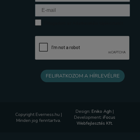
Elfogadom az Adatkezelési tájékoztatót
Design:
Eniko Agh
|
Copyright Everness.hu |
Development:
iFocus
Minden jog fenntartva.
Webfejlesztés Kft.