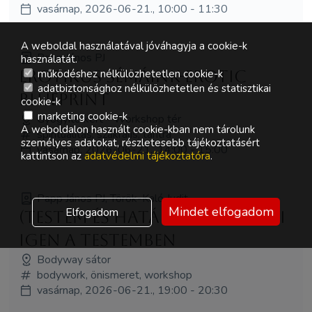
vasárnap, 2026-06-21., 10:00 - 11:30
A weboldal használatával jóváhagyja a cookie-k
Papp János PJ
használatát.
Erotikus sémáink-Erotic
működéshez nélkülözhetetlen cookie-k
adatbiztonsághoz nélkülözhetetlen és statisztikai
Blueprint
cookie-k
marketing cookie-k
Gyógyító kert - Workshop tér
A weboldalon használt cookie-kban nem tárolunk
spiritualitás, szakrális, tantra
személyes adatokat, részletesebb tájékoztatásért
vasárnap, 2026-06-21., 14:00 - 15:00
kattintson az
adatvédelmi tájékoztatóra
.
Papp János PJ, Török-Kaló Judit
Mindet elfogadom
Elfogadom
(Testem és határaim) - Valódi
igen a testemben
Bodyway sátor
bodywork, önismeret, workshop
vasárnap, 2026-06-21., 19:00 - 20:30