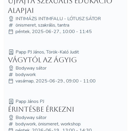
újfajta szexuális edukáció
alapjai
INTIMÁZS INTIMFALU - LÓTUSZ SÁTOR
önismeret, szakrális, tantra
péntek, 2025-06-27., 10:00 - 11:45
Papp PJ János, Török-Kaló Judit
Vágytól az ágyig
Bodyway sátor
bodywork
vasárnap, 2025-06-29., 09:00 - 11:00
Papp János PJ
Érintésbe érkezni
Bodyway sátor
bodywork, önismeret, workshop
péntek, 2026-06-19., 13:00 - 14:30