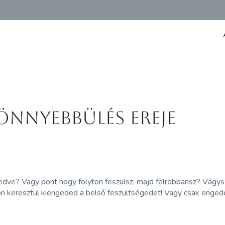
könnyebbülés ereje
dve? Vagy pont hogy folyton feszülsz, majd felrobbansz? Vágys
on keresztül kiengeded a belső feszültségedet! Vagy csak enged