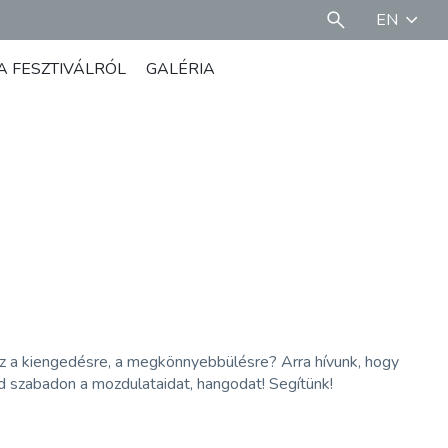
EN
A FESZTIVÁLRÓL
GALÉRIA
z a kiengedésre, a megkönnyebbülésre? Arra hívunk, hogy
d szabadon a mozdulataidat, hangodat! Segítünk!