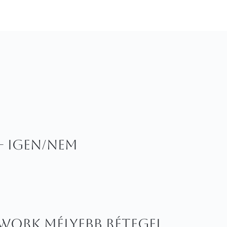
– igen/nem
work mélyebb rétegei