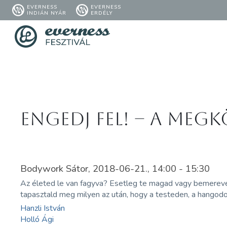
EVERNESS
EVERNESS
INDIÁN NYÁR
ERDÉLY
Engedj fel! – A meg
Bodywork Sátor, 2018-06-21., 14:00 - 15:30
Az életed le van fagyva? Esetleg te magad vagy bemereve
tapasztald meg milyen az után, hogy a testeden, a hangod
Hanzli István
Holló Ági