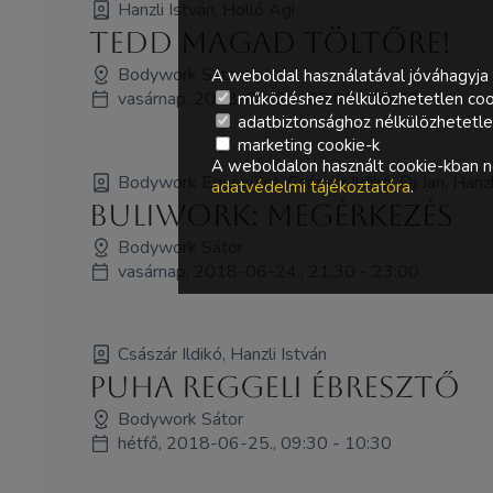
Hanzli István, Holló Ági
Tedd magad töltőre!
Bodywork Sátor
A weboldal használatával jóváhagyja 
vasárnap, 2018-06-24., 08:00 - 09:30
működéshez nélkülözhetetlen coo
adatbiztonsághoz nélkülözhetetlen 
marketing cookie-k
A weboldalon használt cookie-kban ne
Bodywork Egyesület, Császár Ildikó, Dj Jan, Hanzl
adatvédelmi tájékoztatóra
.
Buliwork: Megérkezés
Bodywork Sátor
vasárnap, 2018-06-24., 21:30 - 23:00
Császár Ildikó, Hanzli István
Puha reggeli ébresztő
Bodywork Sátor
hétfő, 2018-06-25., 09:30 - 10:30