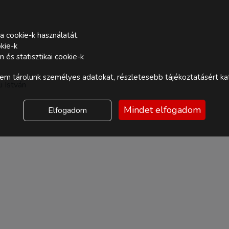
a cookie-k használatát.
kie-k
és statisztikai cookie-k
m tárolunk személyes adatokat, részletesebb tájékoztatásért kat
i István
Mindet elfogadom
Elfogadom