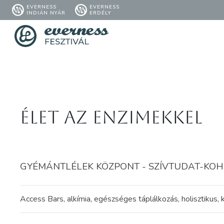
EVERNESS
EVERNESS
INDIÁN NYÁR
ERDÉLY
Élet az enzimekkel
GYÉMÁNTLÉLEK KÖZPONT - SZÍVTUDAT-KOHERE
Access Bars, alkímia, egészséges táplálkozás, holisztikus, k