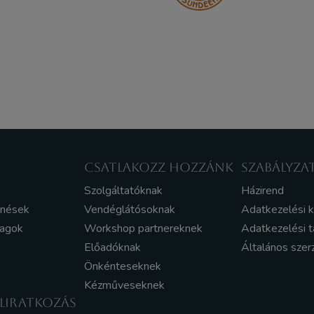
CSATLAKOZZ HOZZÁNK
SZABÁLYZA
Szolgáltatóknak
Házirend
enések
Vendéglátósoknak
Adatkezelési 
yagok
Workshop partnereknek
Adatkezelési t
Előadóknak
Általános szer
Önkénteseknek
Kézműveseknek
ELIRATKOZÁS