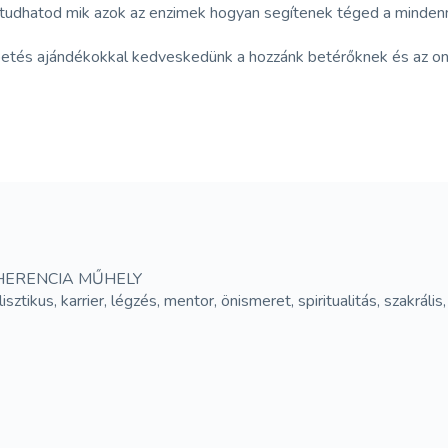
gtudhatod mik azok az enzimek hogyan segítenek téged a minden
petés ajándékokkal kedveskedünk a hozzánk betérőknek és az onl
HERENCIA MŰHELY
ztikus, karrier, légzés, mentor, önismeret, spiritualitás, szakráli