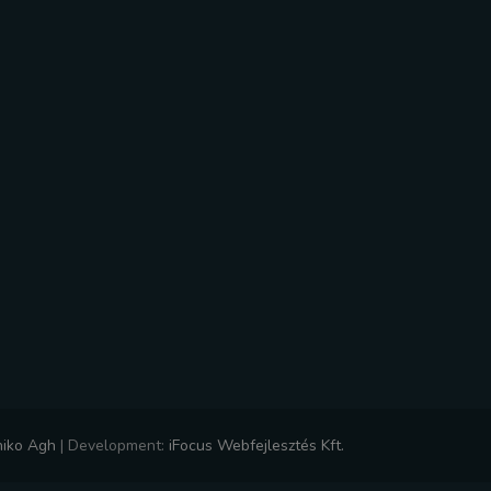
niko Agh
|
Development:
iFocus Webfejlesztés Kft.