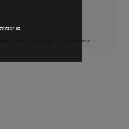
tintson az
 terápia, természetgyógyászat, vallás, workshop