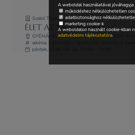
A weboldal használatával jóváhagyja 
működéshez nélkülözhetetlen coo
adatbiztonsághoz nélkülözhetetlen 
Szabó Tibor
marketing cookie-k
Élet az enzimekkel
A weboldalon használt cookie-kban ne
adatvédelmi tájékoztatóra
.
GYÉMÁNTLÉLEK KÖZPONT - SZÍVTUDAT-KO
alkímia, egészséges táplálkozás, holisztikus, karri
péntek, 2026-06-26., 12:00 - 13:00