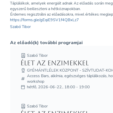
Táplálékok, amelyek energiát adnak Az előadás során me
egyszerű beilleszteni a hétköznapokban.
Érdemes regisztrálni az előadásokra, mivel értékes megle
https://forms.gle/gEqiE9SV1f4QBxLz7
Szabó Tibor
Az előadó(k) további programjai
Szabó Tibor
Élet az enzimekkel
GYÉMÁNTLÉLEK KÖZPONT - SZÍVTUDAT-KO
Access Bars, alkímia, egészséges táplálkozás, holis
workshop
hétfő, 2026-06-22., 18:00 - 19:00
Szabó Tibor