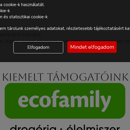
a cookie-k használatát.
kie-k
és statisztikai cookie-k
m tárolunk személyes adatokat, részletesebb tájékoztatásért kat
HERENCIA MŰHELY
er, légzés, mentor, önismeret, spiritualitás, szakrális, tanfolyam,
Mindet elfogadom
Elfogadom
Kiemelt támogatóink