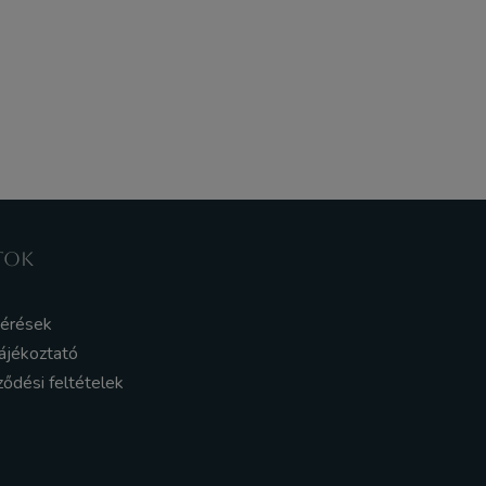
TOK
kérések
ájékoztató
ződési feltételek