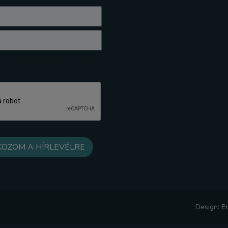
z Adatkezelési tájékoztatót
Design:
E