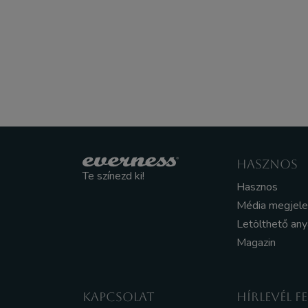
HASZNOS
Te színezd ki!
Hasznos
Média megjel
Letölthető an
Magazin
KAPCSOLAT
HÍRLEVÉL F