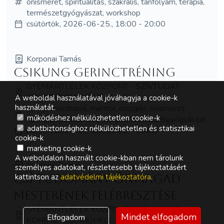
önismeret, spiritualitás, szakrális, tanfolyam, terápia,
természetgyógyászat, workshop
csütörtök, 2026-06-25., 18:00 - 20:00
Korponai Tamás
Csikung Gerinctréning
GYÉMÁNTLÉLEK KÖZPONT - SZÍVTUDAT-
KOHERENCIA MŰHELY
A weboldal használatával jóváhagyja a cookie-k
használatát.
alkímia, meditáció, mentor, mozgás, önismeret,
működéshez nélkülözhetetlen cookie-k
spiritualitás, szakrális, terápia, természetgyógyászat
adatbiztonsághoz nélkülözhetetlen és statisztikai
péntek, 2026-06-26., 09:00 - 10:00
cookie-k
marketing cookie-k
A weboldalon használt cookie-kban nem tárolunk
Korponai Tamás
személyes adatokat, részletesebb tájékoztatásért
Csí tudomány Önmagad
kattintson az
adatvédelmi tájékoztatóra
.
mesterének felébresztése
GYÉMÁNTLÉLEK KÖZPONT - SZÍVTUDAT-
Mindet elfogadom
Elfogadom
KOHERENCIA MŰHELY