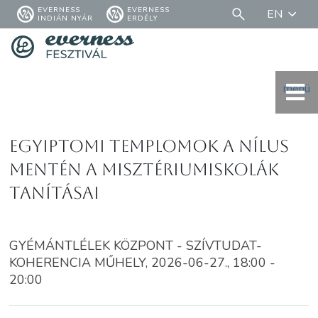
EVERNESS
EVERNESS
EN
INDIÁN NYÁR
ERDÉLY
menü
Egyiptomi templomok a Nílus
mentén A misztériumiskolák
tanításai
GYÉMÁNTLÉLEK KÖZPONT - SZÍVTUDAT-
KOHERENCIA MŰHELY, 2026-06-27., 18:00 -
20:00