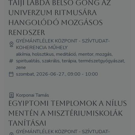
Taiji labda Belső Gong Az
Univerzum ritmusára
hangolódó mozgásos
rendszer
GYÉMÁNTLÉLEK KÖZPONT - SZÍVTUDAT-
KOHERENCIA MŰHELY
alkímia, holisztikus, meditáció, mentor, mozgás,
spiritualitás, szakrális, terápia, természetgyógyászat,
zene
szombat, 2026-06-27., 09:00 - 10:00
Korponai Tamás
Egyiptomi templomok a Nílus
mentén A misztériumiskolák
tanításai
GYÉMÁNTLÉLEK KÖZPONT - SZÍVTUDAT-