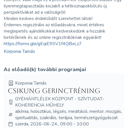
ilyenmegtapasztalàs kiszakít a hétköznapokbòl,és ùj
perspektívàkat ad a valòságròl!
Minden kedves érdeklődőt szeretettel látok!
Érdemes regisztrálni az előadásokra, mivel értékes
meglepetés ajándékokkal kedveskedünk a hozzánk
betérőknek és az online regisztrálóknak egyaránt!
https://forms.gle/gEqiE9SV1f4QBxLz7
Korponai Tamás
Az előadó(k) további programjai
Korponai Tamás
Csikung Gerinctréning
GYÉMÁNTLÉLEK KÖZPONT - SZÍVTUDAT-
KOHERENCIA MŰHELY
alkímia, holisztikus, légzés, meditáció, mentor, mozgás,
spiritualitás, szakrális, terápia, természetgyógyászat
szerda, 2026-06-24., 09:00 - 10:00