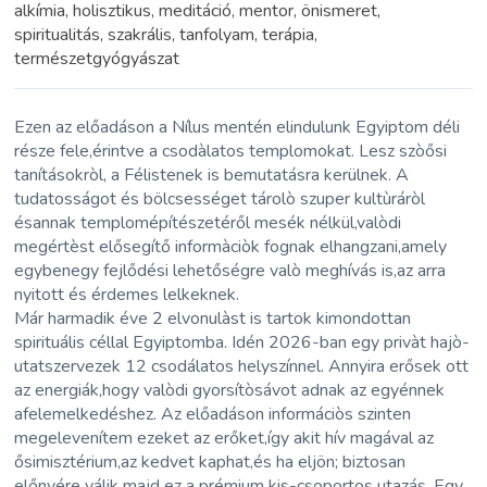
alkímia, holisztikus, meditáció, mentor, önismeret,
spiritualitás, szakrális, tanfolyam, terápia,
természetgyógyászat
Ezen az előadáson a Nílus mentén elindulunk Egyiptom déli
része fele,érintve a csodàlatos templomokat. Lesz szòősi
tanításokròl, a Félistenek is bemutatásra kerülnek. A
tudatosságot és bölcsességet tárolò szuper kultùráròl
ésannak templomépítészetéről mesék nélkül,valòdi
megértèst elősegítő informàciòk fognak elhangzani,amely
egybenegy fejlődési lehetőségre valò meghívás is,az arra
nyitott és érdemes lelkeknek.
Már harmadik éve 2 elvonulàst is tartok kimondottan
spirituális céllal Egyiptomba. Idén 2026-ban egy privàt hajò-
utatszervezek 12 csodálatos helyszínnel. Annyira erősek ott
az energiák,hogy valòdi gyorsítòsávot adnak az egyénnek
afelemelkedéshez. Az előadáson informáciòs szinten
megelevenítem ezeket az erőket,így akit hív magával az
ősimisztérium,az kedvet kaphat,és ha eljön; biztosan
előnyére válik majd ez a prémium kis-csoportos utazás. Egy