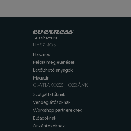
Te színezd ki!
HASZNOS
Hasznos
Média megjelenések
Letölthető anyagok
Magazin
CSATLAKOZZ HOZZÁNK
Szolgáltatóknak
Vendéglátósoknak
Workshop partnereknek
Előadóknak
Önkénteseknek