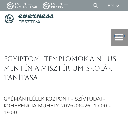
EVERNESS
EVERNESS
EN
INDIÁN NYÁR
ERDÉLY
menü
Egyiptomi templomok a Nílus
mentén A misztériumiskolák
tanításai
GYÉMÁNTLÉLEK KÖZPONT - SZÍVTUDAT-
KOHERENCIA MŰHELY, 2026-06-26., 17:00 -
19:00