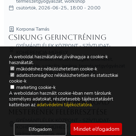
természetgyógyászat, workshop
csütörtök, 2026-06-25., 18:00 - 20:00
Korponai Tamás
Csikung Gerinctréning
GYÉMÁNTLÉLEK KÖZPONT - SZÍVTUDAT-
KOHERENCIA MŰHELY
A weboldal használatával jóváhagyja a cookie-k
alkímia, meditáció, mentor, mozgás, önismeret,
használatát.
spiritualitás, szakrális, terápia, természetgyógyászat
működéshez nélkülözhetetlen cookie-k
péntek, 2026-06-26., 09:00 - 10:00
adatbiztonsághoz nélkülözhetetlen és statisztikai
cookie-k
marketing cookie-k
A weboldalon használt cookie-kban nem tárolunk
Korponai Tamás
személyes adatokat, részletesebb tájékoztatásért
Csí tudomány Önmagad
kattintson az
adatvédelmi tájékoztatóra
.
mesterének felébresztése
GYÉMÁNTLÉLEK KÖZPONT - SZÍVTUDAT-
KOHERENCIA MŰHELY
Mindet elfogadom
Elfogadom
alkímia, holisztikus, meditáció, mentor, önismeret,