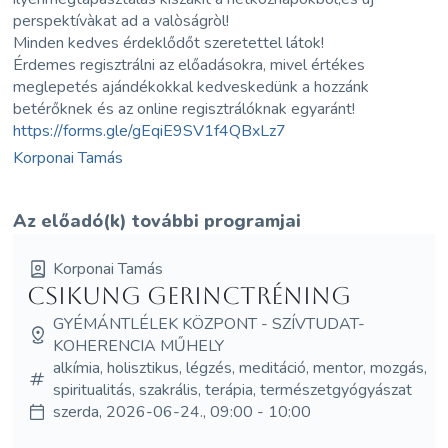
perspektívàkat ad a valòságròl!
Minden kedves érdeklődőt szeretettel látok!
Érdemes regisztrálni az előadásokra, mivel értékes
meglepetés ajándékokkal kedveskedünk a hozzánk
betérőknek és az online regisztrálóknak egyaránt!
https://forms.gle/gEqiE9SV1f4QBxLz7
Korponai Tamás
Az előadó(k) további programjai
Korponai Tamás
Csikung Gerinctréning
GYÉMÁNTLÉLEK KÖZPONT - SZÍVTUDAT-
KOHERENCIA MŰHELY
alkímia, holisztikus, légzés, meditáció, mentor, mozgás,
spiritualitás, szakrális, terápia, természetgyógyászat
szerda, 2026-06-24., 09:00 - 10:00