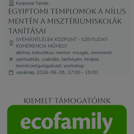
Korponai Tamás
Egyiptomi templomok a Nílus
mentén A misztériumiskolák
tanításai
GYÉMÁNTLÉLEK KÖZPONT - SZÍVTUDAT-
KOHERENCIA MŰHELY
alkímia, holisztikus, mentor, mozgás, önismeret,
spiritualitás, szakrális, tanfolyam, terápia,
természetgyógyászat, workshop
vasárnap, 2026-06-28., 17:00 - 19:00
Kiemelt támogatóink