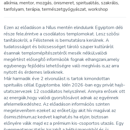
alkímia, mentor, mozgás, önismeret, spiritualitás, szakrális,
tanfolyam, terápia, természetgyógyászat, workshop
Ezen az előadáson a Nílus mentén elindulunk Egyiptom déli
része fele,érintve a csodàlatos templomokat. Lesz szòősi
tanításokròl, a Félistenek is bemutatásra kerülnek. A
tudatosságot és bölcsességet tárolò szuper kultùráròl
ésannak templomépítészetéről mesék nélkül,valòdi
megértèst elősegítő informàciòk fognak elhangzani,amely
egybenegy fejlődési lehetőségre valò meghívás is,az arra
nyitott és érdemes lelkeknek.
Már harmadik éve 2 elvonulàst is tartok kimondottan
spirituális céllal Egyiptomba. Idén 2026-ban egy privàt hajò-
utatszervezek 12 csodálatos helyszínnel. Annyira erősek ott
az energiák,hogy valòdi gyorsítòsávot adnak az egyénnek
afelemelkedéshez. Az előadáson informáciòs szinten
megelevenítem ezeket az erőket,így akit hív magával az
ősimisztérium,az kedvet kaphat,és ha eljön; biztosan
előnyére válik majd ez a prémium kis-csoportos utazás. Egy
ilyenmegtapasztalàs kiszakít a hétköznapokbòl,és ùj