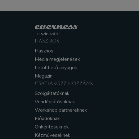
Te színezd ki!
HASZNOS
Hasznos
Média megjelenések
Letölthető anyagok
Magazin
CSATLAKOZZ HOZZÁNK
Szolgáltatóknak
Vendéglátósoknak
Workshop partnereknek
Előadóknak
Önkénteseknek
Kézműveseknek