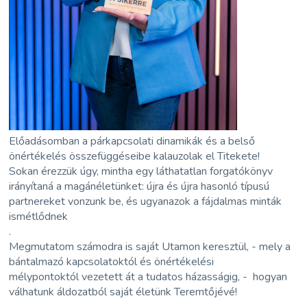
Előadásomban a párkapcsolati dinamikák és a belső
önértékelés összefüggéseibe kalauzolak el Titekete!
Sokan érezzük úgy, mintha egy láthatatlan forgatókönyv
irányítaná a magánéletünket: újra és újra hasonló típusú
partnereket vonzunk be, és ugyanazok a fájdalmas minták
ismétlődnek
.
Megmutatom számodra is saját Utamon keresztül, - mely a
bántalmazó kapcsolatoktól és önértékelési
mélypontoktól vezetett át a tudatos házasságig, - hogyan
válhatunk áldozatból saját életünk Teremtőjévé!
.