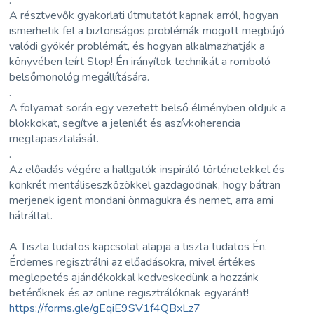
A résztvevők gyakorlati útmutatót kapnak arról, hogyan
ismerhetik fel a biztonságos problémák mögött megbújó
valódi gyökér problémát, és hogyan alkalmazhatják a
könyvében leírt Stop! Én irányítok technikát a romboló
belsőmonológ megállítására.
.
A folyamat során egy vezetett belső élményben oldjuk a
blokkokat, segítve a jelenlét és aszívkoherencia
megtapasztalását.
.
Az előadás végére a hallgatók inspiráló történetekkel és
konkrét mentáliseszközökkel gazdagodnak, hogy bátran
merjenek igent mondani önmagukra és nemet, arra ami
hátráltat.
A Tiszta tudatos kapcsolat alapja a tiszta tudatos Én.
Érdemes regisztrálni az előadásokra, mivel értékes
meglepetés ajándékokkal kedveskedünk a hozzánk
betérőknek és az online regisztrálóknak egyaránt!
https://forms.gle/gEqiE9SV1f4QBxLz7