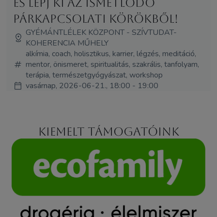
és lépj ki az ismétlődő
párkapcsolati körökből!
GYÉMÁNTLÉLEK KÖZPONT - SZÍVTUDAT-
KOHERENCIA MŰHELY
alkímia, coach, holisztikus, karrier, légzés, meditáció,
mentor, önismeret, spiritualitás, szakrális, tanfolyam,
terápia, természetgyógyászat, workshop
vasárnap, 2026-06-21., 18:00 - 19:00
Kiemelt támogatóink