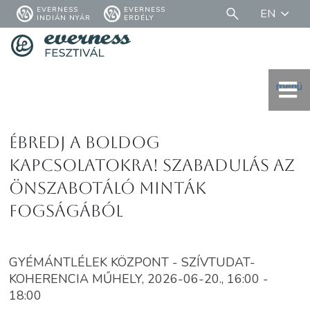
EVERNESS
EVERNESS
EN
INDIÁN NYÁR
ERDÉLY
menü
Ébredj a Boldog
Kapcsolatokra! Szabadulás az
önszabotáló minták
fogságából
GYÉMÁNTLÉLEK KÖZPONT - SZÍVTUDAT-
KOHERENCIA MŰHELY, 2026-06-20., 16:00 -
18:00