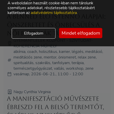
A weboldalon használt cookie-kban nem tárolunk
személyes adatokat, részletesebb tájékoztatásért
Nagy Cynthia Virginia
kattintson az
adatvédelmi tájékoztatóra
.
A benned élő Istennő alapjai:
Önszeretet és önbecsülés a
női energiák tükrében
Mindet elfogadom
Elfogadom
GYÉMÁNTLÉLEK KÖZPONT - SZÍVTUDAT-
KOHERENCIA MŰHELY
alkímia, coach, holisztikus, karrier, légzés, meditáció,
meditációs zene, mentor, önismeret, relax zene,
spiritualitás, szakrális, tanfolyam, terápia,
természetgyógyászat, vallás, workshop, zene
vasárnap, 2026-06-21., 11:00 - 12:00
Nagy Cynthia Virginia
A Manifesztáció Művészete
Ébreszd fel a belső Teremtőt,