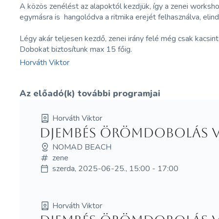
A közös zenélést az alapoktól kezdjük, így a zenei worksh
egymásra is hangolódva a ritmika erejét felhasználva, eli
Légy akár teljesen kezdő, zenei irány felé még csak kacsintga
Dobokat biztosítunk max 15 főig.
Horváth Viktor
Az előadó(k) további programjai
Horváth Viktor
Djembés örömdobolás Vi
NOMAD BEACH
zene
szerda, 2025-06-25., 15:00 - 17:00
Horváth Viktor