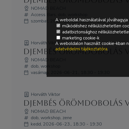
NOMAD BEACH
Access Bars, dob, workshop
A weboldal használatával jóváhagyja 
szombat, 2026-06-20., 18:30 - 19:30
működéshez nélkülözhetetlen coo
adatbiztonsághoz nélkülözhetetlen 
marketing cookie-k
Horváth Viktor
A weboldalon használt cookie-kban ne
adatvédelmi tájékoztatóra
.
Djembés örömdobolás Vi
NOMAD BEACH
dob, workshop
vasárnap, 2026-06-21., 18:30 - 19:30
Horváth Viktor
Djembés örömdobolás Vi
NOMAD BEACH
dob, workshop, zene
kedd, 2026-06-23., 18:30 - 19:30