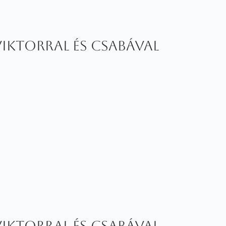
ktorral és Csabával
ktorral és Csabával