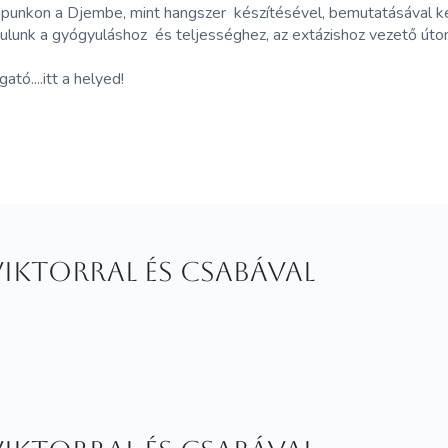
opunkon a Djembe, mint hangszer készítésével, bemutatásával kez
ndulunk a gyógyuláshoz és teljességhez, az extázishoz vezető úto
tó....itt a helyed!
ktorral és Csabával