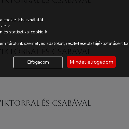
a cookie-k használatát.
kie-k
és statisztikai cookie-k
m tárolunk személyes adatokat, részletesebb tájékoztatásért kat
ktorral és Csabával
Mindet elfogadom
Elfogadom
ktorral és Csabával