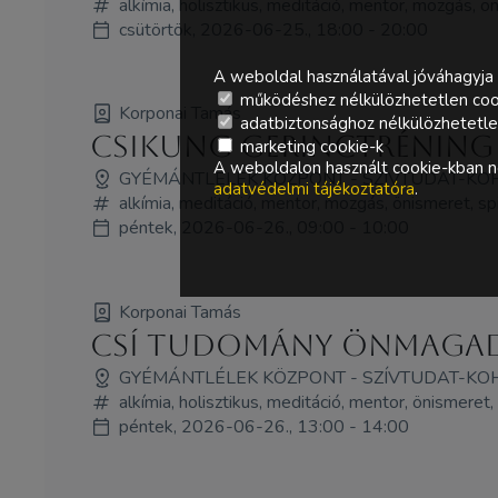
alkímia, holisztikus, meditáció, mentor, mozgás, ö
csütörtök, 2026-06-25., 18:00 - 20:00
A weboldal használatával jóváhagyja 
működéshez nélkülözhetetlen coo
Korponai Tamás
adatbiztonsághoz nélkülözhetetlen 
Csikung Gerinctréning
marketing cookie-k
A weboldalon használt cookie-kban ne
GYÉMÁNTLÉLEK KÖZPONT - SZÍVTUDAT-KO
adatvédelmi tájékoztatóra
.
alkímia, meditáció, mentor, mozgás, önismeret, spi
péntek, 2026-06-26., 09:00 - 10:00
Korponai Tamás
Csí tudomány Önmagad 
GYÉMÁNTLÉLEK KÖZPONT - SZÍVTUDAT-KO
alkímia, holisztikus, meditáció, mentor, önismeret
péntek, 2026-06-26., 13:00 - 14:00