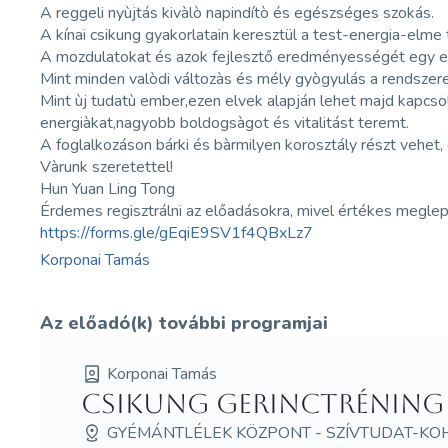
A reggeli nyùjtás kivàlò napindítò és egészséges szokás.
A kínai csikung gyakorlatain keresztül a test-energia-elme
A mozdulatokat és azok fejlesztő eredményességét egy erő
Mint minden valòdi változàs és mély gyògyulás a rendszere
Mint ùj tudatù ember,ezen elvek alapján lehet majd kap
energiàkat,nagyobb boldogsàgot és vitalitást teremt.
A foglalkozáson bárki és bàrmilyen korosztály részt vehet,
Vàrunk szeretettel!
Hun Yuan Ling Tong
Érdemes regisztrálni az előadásokra, mivel értékes megle
https://forms.gle/gEqiE9SV1f4QBxLz7
Korponai Tamás
Az előadó(k) további programjai
Korponai Tamás
Csikung Gerinctréning
GYÉMÁNTLÉLEK KÖZPONT - SZÍVTUDAT-KO