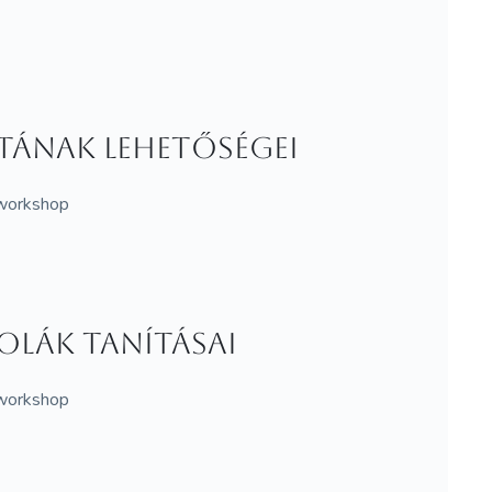
tának lehetőségei
, workshop
olák tanításai
, workshop