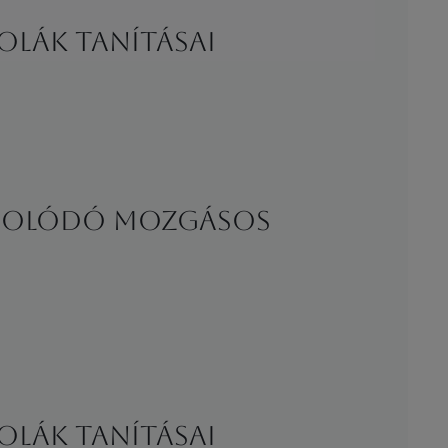
olák tanításai
ngolódó mozgásos
olák tanításai