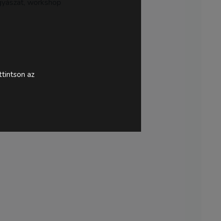
yógyászat, workshop
tintson az