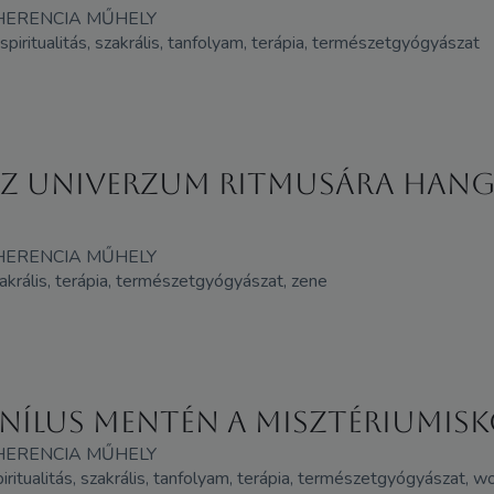
HERENCIA MŰHELY
 spiritualitás, szakrális, tanfolyam, terápia, természetgyógyászat
g Az Univerzum ritmusára ha
HERENCIA MŰHELY
zakrális, terápia, természetgyógyászat, zene
Nílus mentén A misztériumisk
HERENCIA MŰHELY
piritualitás, szakrális, tanfolyam, terápia, természetgyógyászat, 