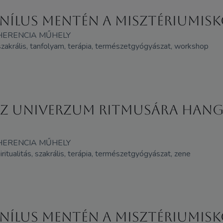
Nílus mentén A misztériumisk
HERENCIA MŰHELY
, szakrális, tanfolyam, terápia, természetgyógyászat, workshop
g Az Univerzum ritmusára ha
HERENCIA MŰHELY
iritualitás, szakrális, terápia, természetgyógyászat, zene
Nílus mentén A misztériumisk