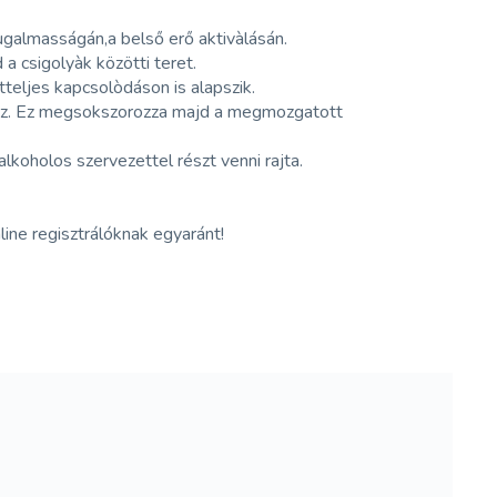
rugalmasságán,a belső erő aktivàlásán.
 csigolyàk közötti teret.
teljes kapcsolòdáson is alapszik.
hoz. Ez megsokszorozza majd a megmozgatott
lkoholos szervezettel részt venni rajta.
ine regisztrálóknak egyaránt!