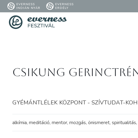
EVERNESS
EVERNESS
INDIÁN NYÁR
ERDÉLY
Csikung Gerinctré
GYÉMÁNTLÉLEK KÖZPONT - SZÍVTUDAT-KOHERE
alkímia, meditáció, mentor, mozgás, önismeret, spiritualitá