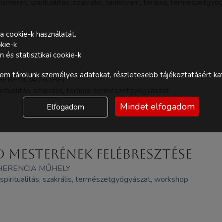
nismeret, spiritualitás, szakrális, tanfolyam, terápia, természetg
a cookie-k használatát.
kie-k
és statisztikai cookie-k
m tárolunk személyes adatokat, részletesebb tájékoztatásért kat
HERENCIA MŰHELY
ritualitás, szakrális, terápia, természetgyógyászat
Mindet elfogadom
Elfogadom
mesterének felébresztése
HERENCIA MŰHELY
, spiritualitás, szakrális, természetgyógyászat, workshop