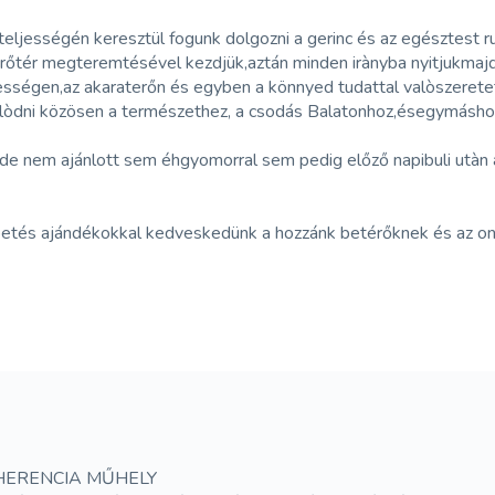
 teljességén keresztül fogunk dolgozni a gerinc és az egésztest 
tér megteremtésével kezdjük,aztán minden irànyba nyitjukmajd a
sségen,az akaraterőn és egyben a könnyed tudattal valòszeretet
csolòdni közösen a természethez, a csodás Balatonhoz,ésegymás
 de nem ajánlott sem éhgyomorral sem pedig előző napibuli utàn a
petés ajándékokkal kedveskedünk a hozzánk betérőknek és az onl
HERENCIA MŰHELY