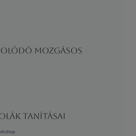
ngolódó mozgásos
olák tanításai
workshop