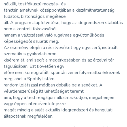
nélküli, testfókuszú mozgás- és
tánctér, amelynek középpontjában a kiszámíthatatlanság
tudatos, biztonságos megélése
áll. A program alapfelvetése, hogy az idegrendszeri stabilitás
nem a kontroll fokozásából,
hanem a változással való rugalmas együttműködés
képességéből születik meg.
Az esemény elején a résztvevőket egy egyszerű, instruált
szomatikus gyakorlatsoron
kísérem át, ami segít a megérkezésben és az érzelmi tér
tágulásában. Ezt követően egy
előre nem koreografált, spontán zenei folyamatba érkeznek
meg, ahol a Spotify listám
random lejátszási módban dobálja be a zenéket. A
véletlenszerűség itt lehetőséget teremt
arra, hogy a test reagáljon, alkalmazkodjon, megpihenjen
vagy éppen intenzíven kifejezze
magát mindig a saját aktuális idegrendszeri és hangulati
állapotának megfelelően.