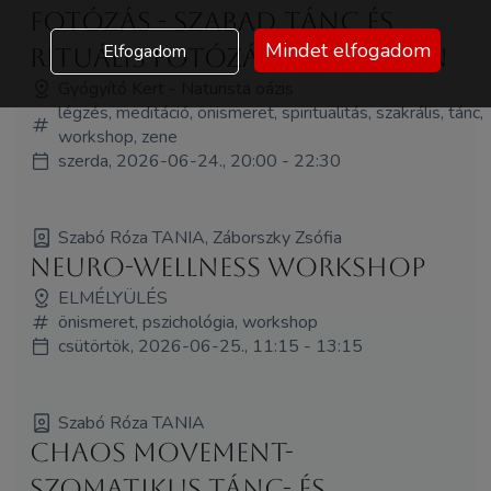
fotózás - Szabad tánc és
Mindet elfogadom
Elfogadom
rituális fotózás női körben
Gyógyító Kert - Naturista oázis
légzés, meditáció, önismeret, spiritualitás, szakrális, tánc,
workshop, zene
szerda, 2026-06-24., 20:00 - 22:30
Szabó Róza TANIA, Záborszky Zsófia
Neuro-wellness workshop
ELMÉLYÜLÉS
önismeret, pszichológia, workshop
csütörtök, 2026-06-25., 11:15 - 13:15
Szabó Róza TANIA
Chaos Movement-
Szomatikus tánc- és