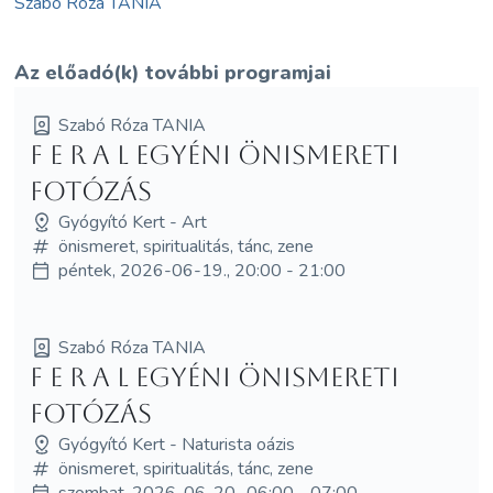
Szabó Róza TANIA
Az előadó(k) további programjai
Szabó Róza TANIA
f e r a l egyéni önismereti
fotózás
Gyógyító Kert - Art
önismeret, spiritualitás, tánc, zene
péntek, 2026-06-19., 20:00 - 21:00
Szabó Róza TANIA
f e r a l egyéni önismereti
fotózás
Gyógyító Kert - Naturista oázis
önismeret, spiritualitás, tánc, zene
szombat, 2026-06-20., 06:00 - 07:00