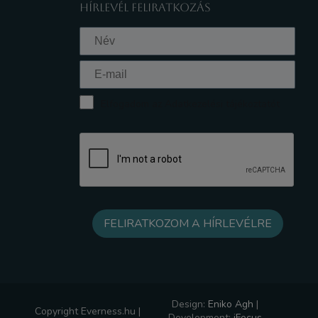
HÍRLEVÉL FELIRATKOZÁS
Elfogadom az Adatkezelési tájékoztatót
Design:
Eniko Agh
|
Copyright Everness.hu |
Development:
iFocus