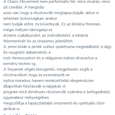
A Chaos Movement nem performatív tér, nincs elvárás, nincs
jól csinálás. A hangsúly
azon van, hogy a résztvevők megtapasztalják: akkor is
lehetnek biztonságban, amikor
nem tudják előre, mi következik. Ez az élmény finoman,
mégis mélyen támogatja az
érzelmi szabályozást, az önérzékelést, a határok
felismerését és az önazonos jelenlétet.
A zenei listán a zenék széles spektruma megtalálható: a lágy
és nyugtató dallamoktól, a
rock-himnuszokon és a világzenei íveken átvezetve a
kemény techno-ig.
A folyamat végén kirezgetés, megpihenés segíti a
résztvevőket, hogy az eseményről ne
nyitva maradva, hanem rendezettebb idegrendszeri
állapotban folytassák a napjukat. A
program első élményes résztvevők számára is befogadható,
ugyanakkor mélységében
megszólítja a tapasztaltabb önismereti és spirituális úton
járókat is.