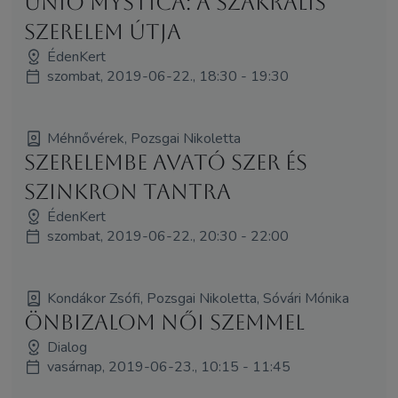
Unio Mystica: A Szakrális
SzerElem útja
ÉdenKert
szombat, 2019-06-22., 18:30 - 19:30
Méhnővérek, Pozsgai Nikoletta
Szerelembe Avató Szer és
Szinkron Tantra
ÉdenKert
szombat, 2019-06-22., 20:30 - 22:00
Kondákor Zsófi, Pozsgai Nikoletta, Sóvári Mónika
Önbizalom női szemmel
Dialog
vasárnap, 2019-06-23., 10:15 - 11:45