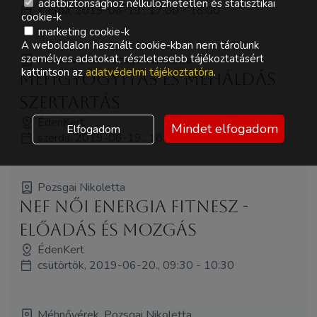
adatbiztonsághoz nélkülözhetetlen és statisztikai
szerda, 2019-06-19., 17:00 - 18:00
cookie-k
marketing cookie-k
A weboldalon használt cookie-kban nem tárolunk
személyes adatokat, részletesebb tájékoztatásért
Méhnővérek, Pozsgai Nikoletta
kattintson az
adatvédelmi tájékoztatóra
.
Méhgyógyítás és MéhÁldás
szertartás
ÉdenKert
Mindet elfogadom
Elfogadom
szerda, 2019-06-19., 18:00 - 19:00
Pozsgai Nikoletta
NEF Női Energia Fitnesz -
Előadás és Mozgás
ÉdenKert
csütörtök, 2019-06-20., 09:30 - 10:30
Méhnővérek, Pozsgai Nikoletta