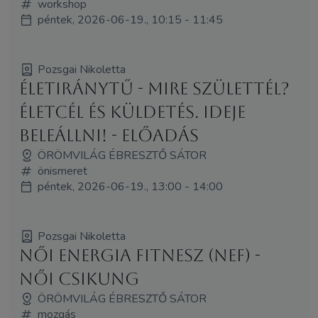
workshop
péntek, 2026-06-19., 10:15 - 11:45
Pozsgai Nikoletta
ÉletIránytű - Mire születtél?
Életcél és küldetés. Ideje
beleállni! - előadás
ÖRÖMVILÁG ÉBRESZTŐ SÁTOR
önismeret
péntek, 2026-06-19., 13:00 - 14:00
Pozsgai Nikoletta
Női Energia Fitnesz (NEF) -
Női Csikung
ÖRÖMVILÁG ÉBRESZTŐ SÁTOR
mozgás