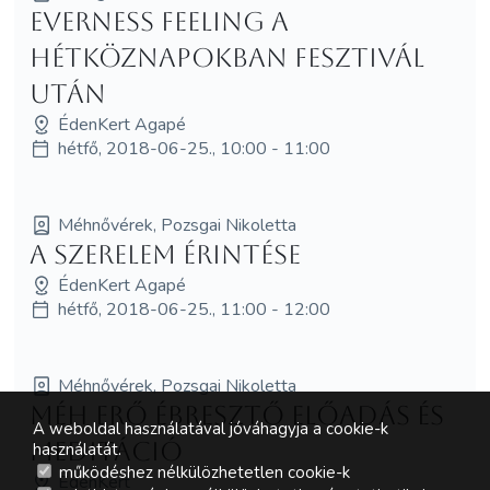
Everness Feeling a
Hétköznapokban Fesztivál
után
ÉdenKert Agapé
hétfő, 2018-06-25., 10:00 - 11:00
Méhnővérek, Pozsgai Nikoletta
A SzerElem Érintése
ÉdenKert Agapé
hétfő, 2018-06-25., 11:00 - 12:00
Méhnővérek, Pozsgai Nikoletta
Méh Erő Ébresztő előadás és
A weboldal használatával jóváhagyja a cookie-k
meditáció
használatát.
működéshez nélkülözhetetlen cookie-k
ÉdenKert