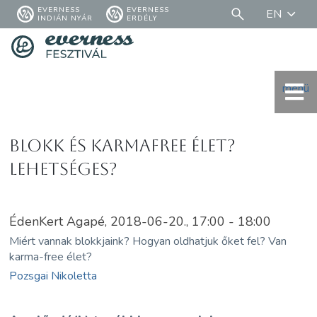
EVERNESS
EVERNESS
EN
INDIÁN NYÁR
ERDÉLY
menü
Blokk és Karmafree élet?
Lehetséges?
ÉdenKert Agapé, 2018-06-20., 17:00 - 18:00
Miért vannak blokkjaink? Hogyan oldhatjuk őket fel? Van
karma-free élet?
Pozsgai Nikoletta