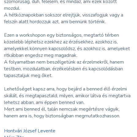
szomorúság, düh, félelem, és mindaz, ami ezek között
mozdul.
A hétköznapokban sokszor elrejtjük, visszafogjuk vagy a
felszín alatt hordozzuk azt, ami bennünk történik.
Ezen a workshopon egy biztonságos, megtartó térben
közelebb léphetsz ezekhez az érzésekhez, azokhoz is,
amelyekkel könnyen kapcsolódsz, és azokhoz is, amelyeket
ritkábban engedsz meg magadnak.
A folyamatban nem beszélgetünk az érzelmekről, hanem
testben, mozdulatban, érzékelésben és kapcsolódásban
tapasztaljuk meg őket.
Lehetőséget kapsz arra, hogy bejárd a benned élő érzelmi
skálát, és megtapasztald, milyen, amikor látva és megtartva
lehetsz abban, ami éppen benned van.
Mert ami benned él, talán nemcsak megértésre vágyik,
hanem arra is, hogy biztonságban megmutatkozhasson.
Hontvári József Levente