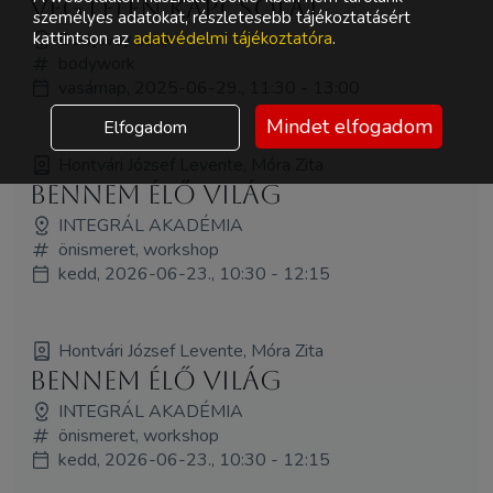
Végtelen kapcsolat
személyes adatokat, részletesebb tájékoztatásért
Bodyway sátor
kattintson az
adatvédelmi tájékoztatóra
.
bodywork
vasárnap, 2025-06-29., 11:30 - 13:00
Mindet elfogadom
Elfogadom
Hontvári József Levente, Móra Zita
Bennem élő világ
INTEGRÁL AKADÉMIA
önismeret, workshop
kedd, 2026-06-23., 10:30 - 12:15
Hontvári József Levente, Móra Zita
Bennem élő világ
INTEGRÁL AKADÉMIA
önismeret, workshop
kedd, 2026-06-23., 10:30 - 12:15