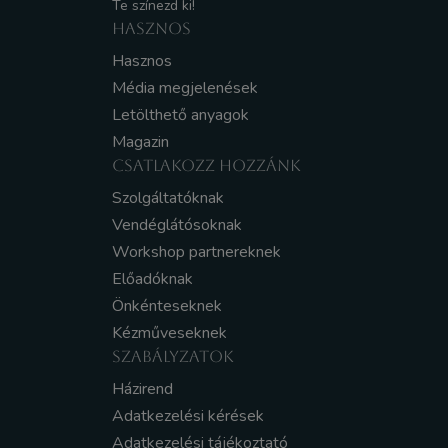
Te színezd ki!
HASZNOS
Hasznos
Média megjelenések
Letölthető anyagok
Magazin
CSATLAKOZZ HOZZÁNK
Szolgáltatóknak
Vendéglátósoknak
Workshop partnereknek
Előadóknak
Önkénteseknek
Kézműveseknek
SZABÁLYZATOK
Házirend
Adatkezelési kérések
Adatkezelési tájékoztató