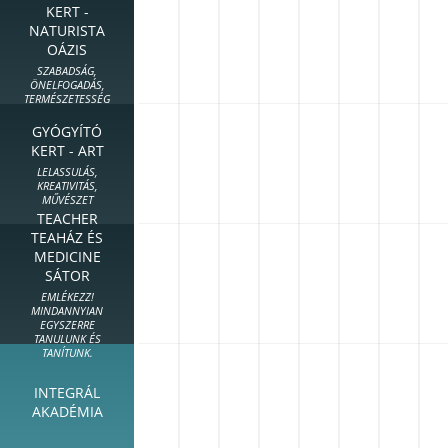
KERT -
NATURISTA
OÁZIS
SZABADSÁG,
ÖNELFOGADÁS,
TERMÉSZETESSÉG
GYÓGYÍTÓ
KERT - ART
LELASSULÁS,
KREATIVITÁS,
MŰVÉSZET
TEACHER
TEAHÁZ ÉS
MEDICINE
SÁTOR
EMLÉKEZZ!
MINDANNYIAN
EGYSZERRE
TANULUNK ÉS
TANÍTUNK.
INTEGRÁL
AKADÉMIA