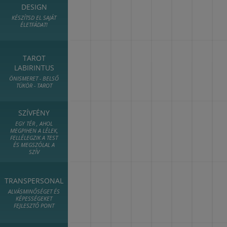
DESIGN
KÉSZÍTSD EL SAJÁT
ÉLETFÁDAT!
TAROT
LABIRINTUS
ÖNISMERET - BELSŐ
TÜKÖR - TAROT
SZÍVFÉNY
EGY TÉR , AHOL
MEGPIHEN A LÉLEK,
FELLÉLEGZIK A TEST
ÉS MEGSZÓLAL A
SZÍV
TRANSPERSONAL
ALVÁSMINŐSÉGET ÉS
KÉPESSÉGEKET
FEJLESZTŐ PONT