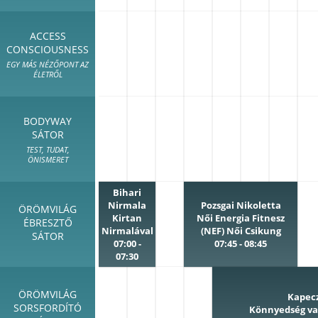
ACCESS
CONSCIOUSNESS
EGY MÁS NÉZŐPONT AZ
ÉLETRŐL
BODYWAY
SÁTOR
TEST, TUDAT,
ÖNISMERET
Bihari
Nirmala
Pozsgai Nikoletta
ÖRÖMVILÁG
Kirtan
Női Energia Fitnesz
ÉBRESZTŐ
Nirmalával
(NEF) Női Csikung
SÁTOR
07:00 -
07:45 - 08:45
07:30
ÖRÖMVILÁG
Kapec
SORSFORDÍTÓ
Könnyedség v