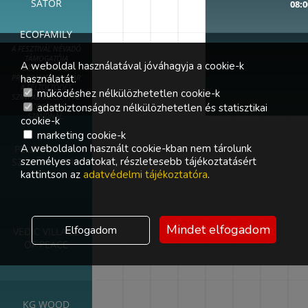
SÁTOR
08:0
ECOFAMILY
A FESZTIVÁL NÉVADÓ
TÁMOGATÓJA
A weboldal használatával jóváhagyja a cookie-k
SZÍNVONALAS
használatát.
PROGRAMOKKAL VÁR
A FELTÖLTŐDÉS
működéshez nélkülözhetetlen cookie-k
SZÍNPAD MELLETT AZ
adatbiztonsághoz nélkülözhetetlen és statisztikai
ECOFAMILY
STANDNÁL.
cookie-k
marketing cookie-k
A weboldalon használt cookie-kban nem tárolunk
PELENKA.HU -
személyes adatokat, részletesebb tájékoztatásért
SZÜLŐK SÁTRA
kattintson az
adatvédelmi tájékoztatóra
.
Mindet elfogadom
Elfogadom
VEDIC VILLAGE
OF PEACE
KG WOOD