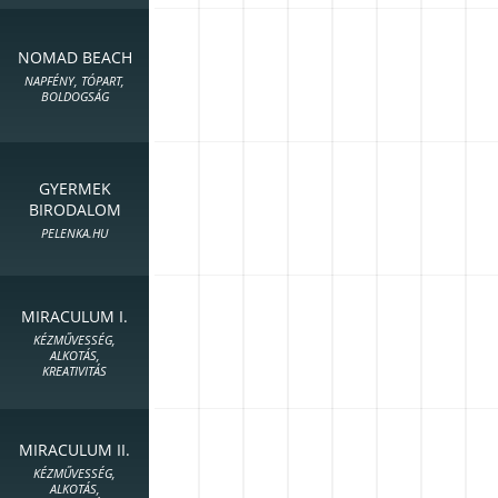
NOMAD BEACH
NAPFÉNY, TÓPART,
BOLDOGSÁG
GYERMEK
BIRODALOM
PELENKA.HU
MIRACULUM I.
KÉZMŰVESSÉG,
ALKOTÁS,
KREATIVITÁS
MIRACULUM II.
KÉZMŰVESSÉG,
ALKOTÁS,