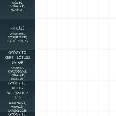
NŐISÉG,
GYÓGYULÁS,
KÖZÖSSÉG
RITUÁLÉ
ÖNISMERET,
SZERTARTÁSOK,
BEFELÉ FIGYELÉS
GYÓGYÍTÓ
KERT - LÓTUSZ
SÁTOR
SZAKRÁLIS
KAPCSOLÓDÁS,
GYÓGYULÁS,
INTIMITÁS
GYÓGYÍTÓ
KERT -
WORKSHOP
TÉR
TAPASZTALÁS,
INTIMITÁS,
KAPCSOLÓDÁS
GYÓGYÍTÓ