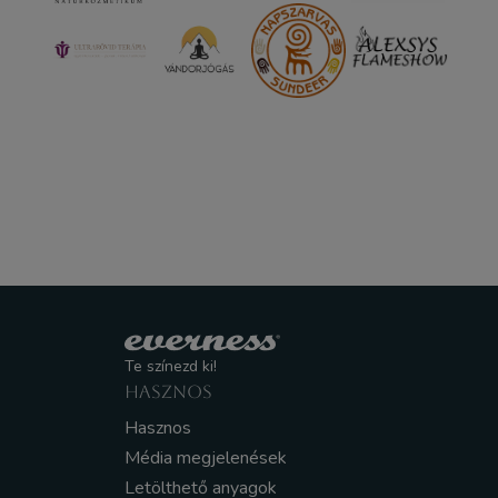
Te színezd ki!
HASZNOS
Hasznos
Média megjelenések
Letölthető anyagok