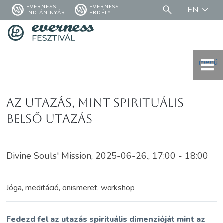
EVERNESS
EVERNESS
EN
INDIÁN NYÁR
ERDÉLY
menü
Az utazás, mint spirituális
belső utazás
Divine Souls' Mission, 2025-06-26., 17:00 - 18:00
Jóga, meditáció, önismeret, workshop
Fedezd fel az utazás spirituális dimenzióját mint az