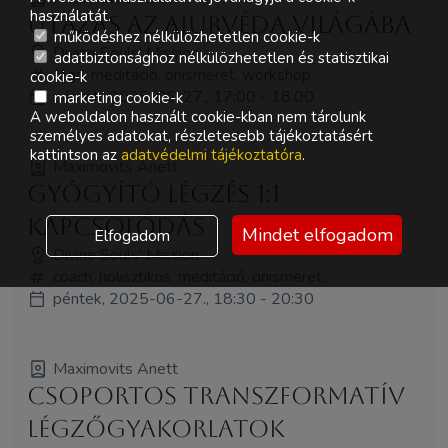
használatát.
Utazás az ajurvéda világába
működéshez nélkülözhetetlen cookie-k
Divine Souls' Mission
adatbiztonsághoz nélkülözhetetlen és statisztikai
Jóga, meditáció, önismeret, workshop
cookie-k
péntek, 2025-06-27., 17:00 - 18:00
marketing cookie-k
A weboldalon használt cookie-kban nem tárolunk
személyes adatokat, részletesebb tájékoztatásért
kattintson az
adatvédelmi tájékoztatóra
.
Maximovits Anett
Gyógyító Légzés 1:1
Kapcsolódás
Mindet elfogadom
Elfogadom
Divine Souls' Mission
coach, holisztikus, meditáció, önismeret
péntek, 2025-06-27., 18:30 - 20:30
Maximovits Anett
Csoportos Transzformatív
Légzőgyakorlatok