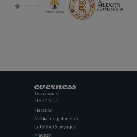
Te színezd ki!
HASZNOS
Hasznos
Média megjelenések
Letölthető anyagok
Magazin