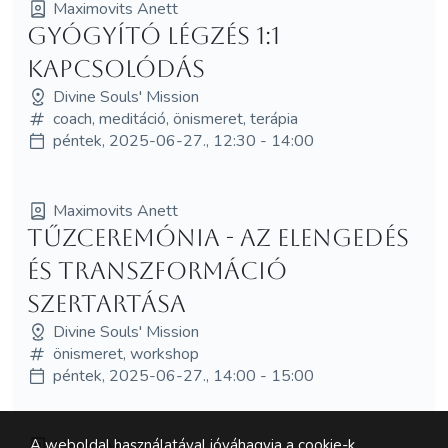
Maximovits Anett
Gyógyító Légzés 1:1
Kapcsolódás
Divine Souls' Mission
coach, meditáció, önismeret, terápia
péntek, 2025-06-27., 12:30 - 14:00
Maximovits Anett
Tűzceremónia - Az Elengedés
és Transzformáció
Szertartása
Divine Souls' Mission
önismeret, workshop
péntek, 2025-06-27., 14:00 - 15:00
Maximovits Anett
A weboldal használatával jóváhagyja a cookie-k