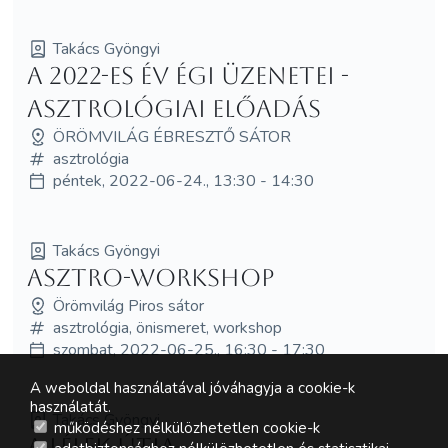
Takács Gyöngyi
A 2022-es év égi üzenetei -
asztrológiai előadás
ÖRÖMVILÁG ÉBRESZTŐ SÁTOR
asztrológia
péntek, 2022-06-24., 13:30 - 14:30
Takács Gyöngyi
Asztro-workshop
Örömvilág Piros sátor
asztrológia, önismeret, workshop
szombat, 2022-06-25., 16:30 - 17:30
A weboldal használatával jóváhagyja a cookie-k
használatát.
Takács Gyöngyi
működéshez nélkülözhetetlen cookie-k
A lélek útja