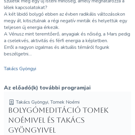
születik meg egy új isteni minőség, amely meghatározza a
lélek kapcsolatokat?
A két libidó bolygó ebben az évben radikális változásokon
megy át, kitisztulnak a régi negatív minták és helyettük egy
teljesen új energia érkezik.
A Vénusz mint teremtőerő, anyagiak és nőiség, a Mars pedig
a cselekvés, aktivitás és férfi energia a képletben.
Erről a nagyon izgalmas és aktuális témáról fogunk
beszélgetni…
Takács Gyöngyi
Az előadó(k) további programjai
Takács Gyöngyi, Tomek Noémi
Bolygómeditáció Tomek
Noémivel és Takács
Gyöngyivel