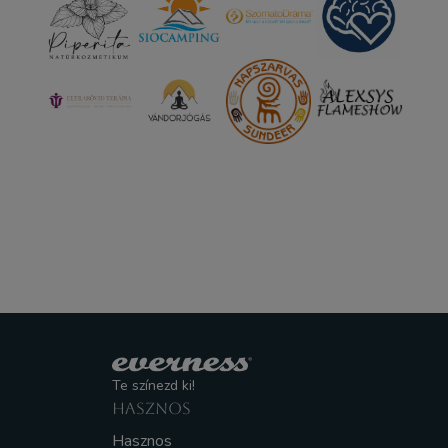
Te színezd ki!
HASZNOS
Hasznos