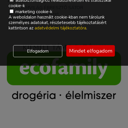
adatbiztonsághoz nélkülözhetetlen és statisztikai
cookie-k
ÖRÖMVILÁG ÉBRESZTŐ SÁTOR
marketing cookie-k
asztrológia, önismeret
A weboldalon használt cookie-kban nem tárolunk
vasárnap, 2022-06-26., 10:30 - 12:00
személyes adatokat, részletesebb tájékoztatásért
kattintson az
adatvédelmi tájékoztatóra
.
Kiemelt támogatóink
Mindet elfogadom
Elfogadom