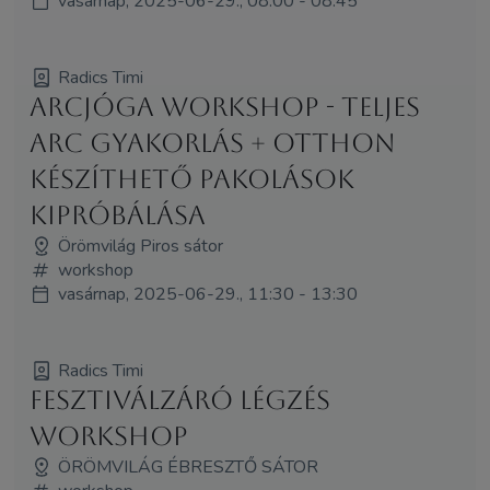
vasárnap, 2025-06-29., 08:00 - 08:45
Radics Timi
Arcjóga workshop - teljes
arc gyakorlás + otthon
készíthető pakolások
kipróbálása
Örömvilág Piros sátor
workshop
vasárnap, 2025-06-29., 11:30 - 13:30
Radics Timi
Fesztiválzáró légzés
workshop
ÖRÖMVILÁG ÉBRESZTŐ SÁTOR