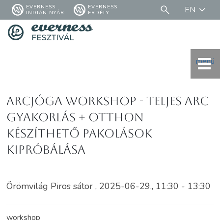
EVERNESS
EVERNESS
EN
INDIÁN NYÁR
ERDÉLY
menü
Arcjóga workshop - teljes arc
gyakorlás + otthon
készíthető pakolások
kipróbálása
Örömvilág Piros sátor , 2025-06-29., 11:30 - 13:30
workshop