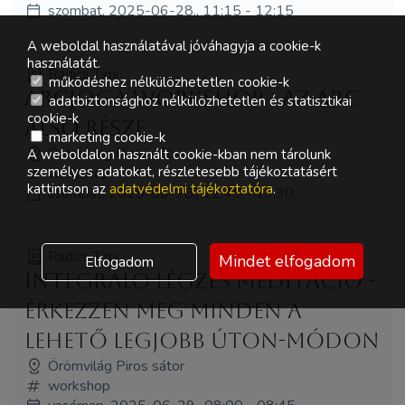
szombat, 2025-06-28., 11:15 - 12:15
A weboldal használatával jóváhagyja a cookie-k
használatát.
Radics Timi
működéshez nélkülözhetetlen cookie-k
Arcjóga workshop - az arc
adatbiztonsághoz nélkülözhetetlen és statisztikai
cookie-k
alsó része
marketing cookie-k
Örömvilág Piros sátor
A weboldalon használt cookie-kban nem tárolunk
személyes adatokat, részletesebb tájékoztatásért
workshop
kattintson az
adatvédelmi tájékoztatóra
.
szombat, 2025-06-28., 12:45 - 13:30
Radics Timi
Mindet elfogadom
Elfogadom
Integráló légzés meditáció -
érkezzen meg minden a
lehető legjobb úton-módon
Örömvilág Piros sátor
workshop