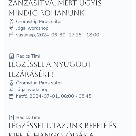
zanzásítva, mert úgyis
mindig rohanunk
Örömvilág Piros sátor
Jóga, workshop
vasárnap, 2024-06-30., 17:15 - 18:00
Radics Timi
Légzéssel a nyugodt
lezárásért!
Örömvilág Piros sátor
Jóga, workshop
hétfő, 2024-07-01., 08:00 - 08:45
Radics Timi
Légzéssel utazunk befelé és
kifelé. Hangolódás a