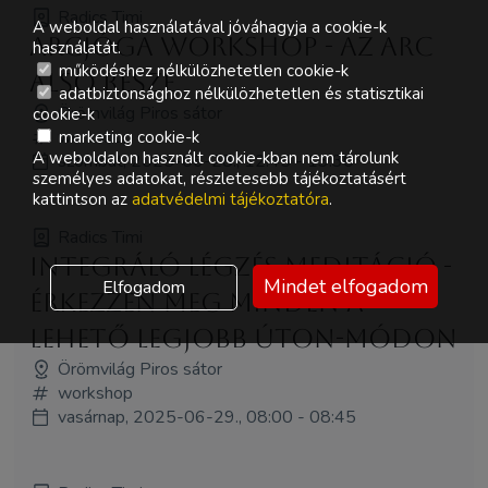
Radics Timi
A weboldal használatával jóváhagyja a cookie-k
Arcjóga workshop - az arc
használatát.
működéshez nélkülözhetetlen cookie-k
alsó része
adatbiztonsághoz nélkülözhetetlen és statisztikai
Örömvilág Piros sátor
cookie-k
workshop
marketing cookie-k
A weboldalon használt cookie-kban nem tárolunk
szombat, 2025-06-28., 12:45 - 13:30
személyes adatokat, részletesebb tájékoztatásért
kattintson az
adatvédelmi tájékoztatóra
.
Radics Timi
Integráló légzés meditáció -
Mindet elfogadom
Elfogadom
érkezzen meg minden a
lehető legjobb úton-módon
Örömvilág Piros sátor
workshop
vasárnap, 2025-06-29., 08:00 - 08:45