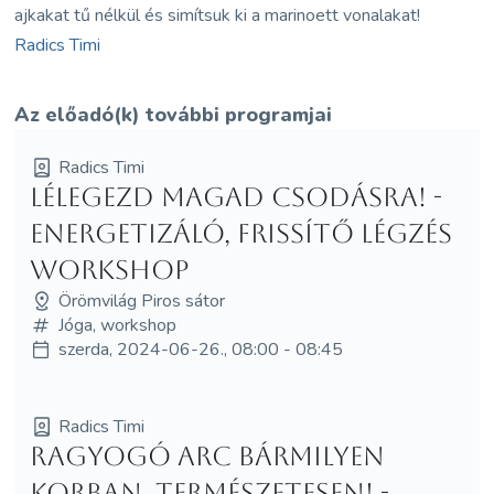
ajkakat tű nélkül és simítsuk ki a marinoett vonalakat!
Radics Timi
Az előadó(k) további programjai
Radics Timi
Lélegezd magad csodásra! -
Energetizáló, frissítő légzés
workshop
Örömvilág Piros sátor
Jóga, workshop
szerda, 2024-06-26., 08:00 - 08:45
Radics Timi
Ragyogó arc bármilyen
korban, természetesen! -