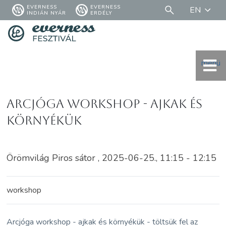
EVERNESS
EVERNESS
EN
INDIÁN NYÁR
ERDÉLY
menü
Arcjóga workshop - ajkak és
környékük
Örömvilág Piros sátor , 2025-06-25., 11:15 - 12:15
workshop
Arcjóga workshop - ajkak és környékük - töltsük fel az