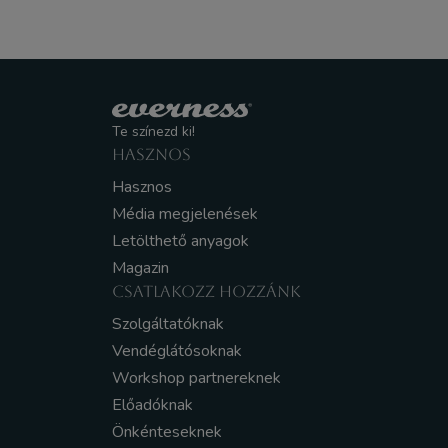
Te színezd ki!
HASZNOS
Hasznos
Média megjelenések
Letölthető anyagok
Magazin
CSATLAKOZZ HOZZÁNK
Szolgáltatóknak
Vendéglátósoknak
Workshop partnereknek
Előadóknak
Önkénteseknek