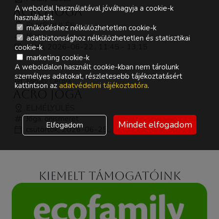
A weboldal használatával jóváhagyja a cookie-k
Acro Jóga
használatát.
ELMÉLYÜLÉS
működéshez nélkülözhetetlen cookie-k
Jóga
adatbiztonsághoz nélkülözhetetlen és statisztikai
hétfő, 2026-06-22., 11:45 - 13:15
cookie-k
marketing cookie-k
A weboldalon használt cookie-kban nem tárolunk
személyes adatokat, részletesebb tájékoztatásért
Mihály Cecília
kattintson az
adatvédelmi tájékoztatóra
.
Acro Jóga
ELMÉLYÜLÉS
Jóga, önismeret
Mindet elfogadom
Elfogadom
csütörtök, 2026-06-25., 13:30 - 15:00
Kiemelt támogatóink