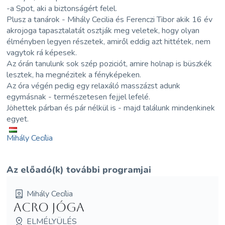
-a Spot, aki a biztonságért felel.
Plusz a tanárok - Mihály Cecilia és Ferenczi Tibor akik 16 év
akrojoga tapasztalatát osztják meg veletek, hogy olyan
élményben legyen részetek, amiről eddig azt hittétek, nem
vagytok rá képesek.
Az órán tanulunk sok szép poziciót, amire holnap is büszkék
lesztek, ha megnézitek a fényképeken.
Az óra végén pedig egy relaxáló masszázst adunk
egymásnak - természetesen fejjel lefelé.
Jöhettek párban és pár nélkül is - majd találunk mindenkinek
egyet.
Mihály Cecília
Az előadó(k) további programjai
Mihály Cecília
Acro jóga
ELMÉLYÜLÉS