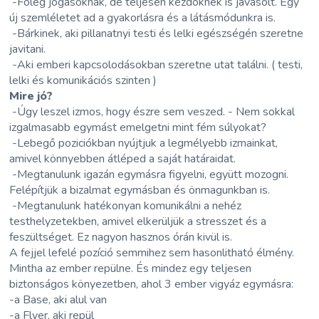
-Föleg jogásoknak, de teljesen kezdöknek is javasolt. Egy
új szemléletet ad a gyakorlásra és a látásmódunkra is.
-Bárkinek, aki pillanatnyi testi és lelki egészségén szeretne
javitani.
-Aki emberi kapcsolodásokban szeretne utat találni. ( testi,
lelki és komunikációs szinten )
Mire jó?
-Úgy leszel izmos, hogy észre sem veszed. - Nem sokkal
izgalmasabb egymást emelgetni mint fém súlyokat?
-Lebegő poziciókban nyújtjuk a legmélyebb izmainkat,
amivel könnyebben átléped a saját határaidat.
-Megtanulunk igazán egymásra figyelni, együtt mozogni.
Felépítjük a bizalmat egymásban és önmagunkban is.
-Megtanulunk hatékonyan komunikálni a nehéz
testhelyzetekben, amivel elkerüljük a stresszet és a
feszültséget. Ez nagyon hasznos órán kivül is.
A fejjel lefelé pozíció semmihez sem hasonlitható élmény.
Mintha az ember repülne. És mindez egy teljesen
biztonságos könyezetben, ahol 3 ember vigyáz egymásra:
-a Base, aki alul van
-a Flyer, aki repül