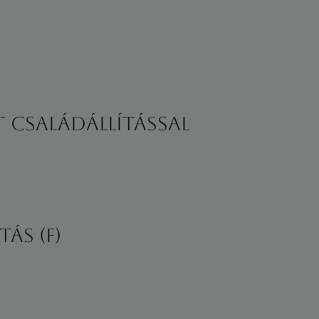
 Családállítással
ás (F)