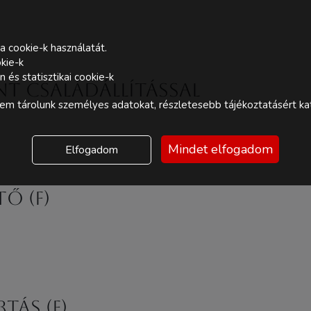
a cookie-k használatát.
kie-k
és statisztikai cookie-k
nT Családállítással
m tárolunk személyes adatokat, részletesebb tájékoztatásért kat
Mindet elfogadom
Elfogadom
ő (F)
tás (F)