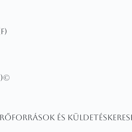
F)
F)©
 erőforrások és küldetéskeres