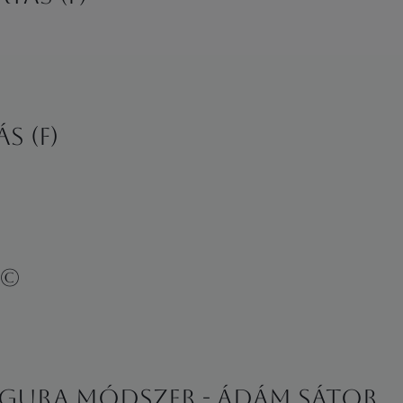
s (F)
)©
 MagUra módszer - Ádám Sátor