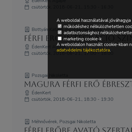
ÉdenKert Agapé
csütörtök, 2018-06-21., 15:30 - 16:30
A weboldal használatával jóváhagyja 
működéshez nélkülözhetetlen coo
Bottyán Katalin, Pozsgai Nikoletta
adatbiztonsághoz nélkülözhetetlen 
Férfi Erő Integráció SzI
marketing cookie-k
A weboldalon használt cookie-kban ne
ÉdenKert Agapé
adatvédelmi tájékoztatóra
.
csütörtök, 2018-06-21., 17:00 - 18:00
Pozsgai Nikoletta
MagUra Férfi Erő Ébreszt
ÉdenKert
csütörtök, 2018-06-21., 18:30 - 19:30
Méhnővérek, Pozsgai Nikoletta
Férfi Erőbe Avató szertar