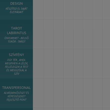
DESIGN
KÉSZÍTSD EL SAJÁT
ÉLETFÁDAT!
TAROT
LABIRINTUS
ÖNISMERET - BELSŐ
TÜKÖR - TAROT
SZÍVFÉNY
EGY TÉR , AHOL
MEGPIHEN A LÉLEK,
FELLÉLEGZIK A TEST
ÉS MEGSZÓLAL A
SZÍV
TRANSPERSONAL
ALVÁSMINŐSÉGET ÉS
KÉPESSÉGEKET
FEJLESZTŐ PONT