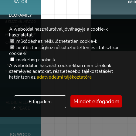
SÁTOR
08:0
ECOFAMILY
A FESZTIVÁL NÉVADÓ
TÁMOGATÓJA
A weboldal használatával jóváhagyja a cookie-k
SZÍNVONALAS
használatát.
PROGRAMOKKAL VÁR
A FELTÖLTŐDÉS
működéshez nélkülözhetetlen cookie-k
SZÍNPAD MELLETT AZ
adatbiztonsághoz nélkülözhetetlen és statisztikai
ECOFAMILY
STANDNÁL.
cookie-k
marketing cookie-k
A weboldalon használt cookie-kban nem tárolunk
PELENKA.HU -
személyes adatokat, részletesebb tájékoztatásért
SZÜLŐK SÁTRA
kattintson az
adatvédelmi tájékoztatóra
.
Mindet elfogadom
Elfogadom
VEDIC VILLAGE
OF PEACE
KG WOOD