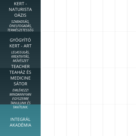
KERT -
NATURISTA
OÁZIS
SZABADSÁG,
ÖNELFOGADÁS,
TERMÉSZETESSÉG
GYÓGYÍTÓ
KERT - ART
LELASSULÁS,
KREATIVITÁS,
MŰVÉSZET
TEACHER
TEAHÁZ ÉS
MEDICINE
SÁTOR
EMLÉKEZZ!
MINDANNYIAN
EGYSZERRE
TANULUNK ÉS
TANÍTUNK.
INTEGRÁL
AKADÉMIA