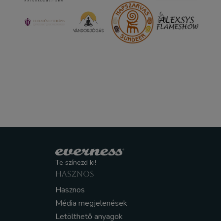
Te színezd ki!
HASZNOS
Hasznos
Média megjelenések
Letölthető anyagok