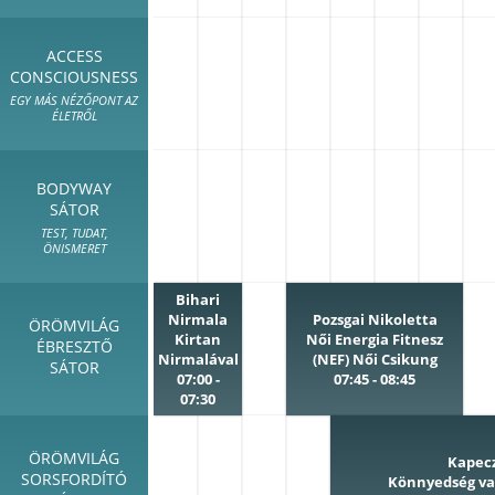
ACCESS
CONSCIOUSNESS
EGY MÁS NÉZŐPONT AZ
ÉLETRŐL
BODYWAY
SÁTOR
TEST, TUDAT,
ÖNISMERET
Bihari
Nirmala
Pozsgai Nikoletta
ÖRÖMVILÁG
Kirtan
Női Energia Fitnesz
ÉBRESZTŐ
Nirmalával
(NEF) Női Csikung
SÁTOR
07:00 -
07:45 - 08:45
07:30
ÖRÖMVILÁG
Kapec
SORSFORDÍTÓ
Könnyedség v