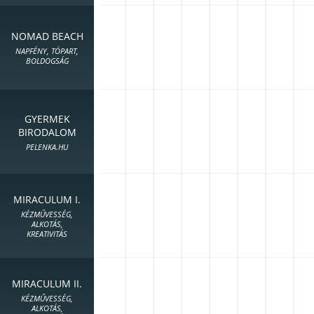
NOMAD BEACH
NAPFÉNY, TÓPART,
BOLDOGSÁG
GYERMEK
BIRODALOM
PELENKA.HU
MIRACULUM I.
KÉZMŰVESSÉG,
ALKOTÁS,
KREATIVITÁS
MIRACULUM II.
KÉZMŰVESSÉG,
ALKOTÁS,