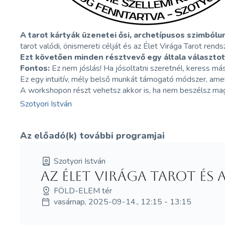
A tarot kártyák üzenetei ősi, archetípusos szimból
tarot valódi, önismereti célját és az Élet Virága Tarot rendsz
Ezt követően minden résztvevő egy általa választot
Fontos:
Ez nem jóslás! Ha jósoltatni szeretnél, keress más
Ez egy intuitív, mély belső munkát támogató módszer, amely
A workshopon részt vehetsz akkor is, ha nem beszélsz mag
Szotyori István
Az előadó(k) további programjai
Szotyori István
Az Élet Virága tarot és
FÖLD-ELEM tér
vasárnap, 2025-09-14., 12:15 - 13:15