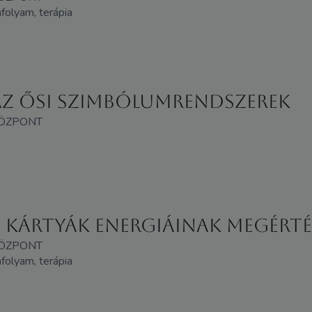
anfolyam, terápia
 az ősi szimbólumrendszerek
KÖZPONT
A kártyák energiáinak megérté
KÖZPONT
anfolyam, terápia