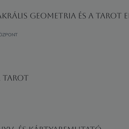
akrális geometria és a tarot
KÖZPONT
a tarot