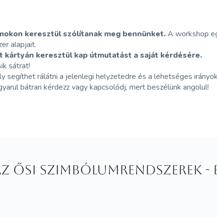
umokon keresztül szólítanak meg bennünket.
A workshop egy
er alapjait.
t kártyán keresztül kap útmutatást a saját kérdésére.
ik sátrat!
 segíthet rálátni a jelenlegi helyzetedre és a lehetséges irányok
yarul bátran kérdezz vagy kapcsolódj, mert beszélünk angolul!
 az ősi szimbólumrendszerek -