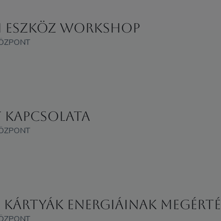
i eszköz Workshop
KÖZPONT
t kapcsolata
KÖZPONT
A kártyák energiáinak megérté
KÖZPONT