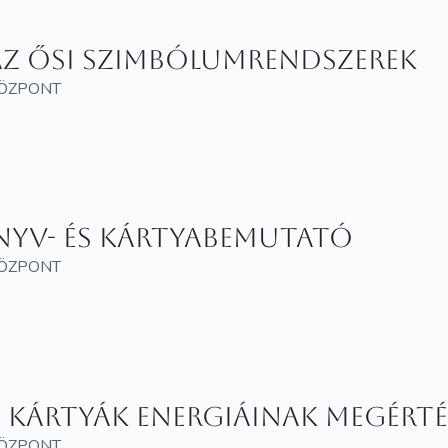
 az ősi szimbólumrendszerek
KÖZPONT
önyv- és kártyabemutató
KÖZPONT
A kártyák energiáinak megérté
KÖZPONT