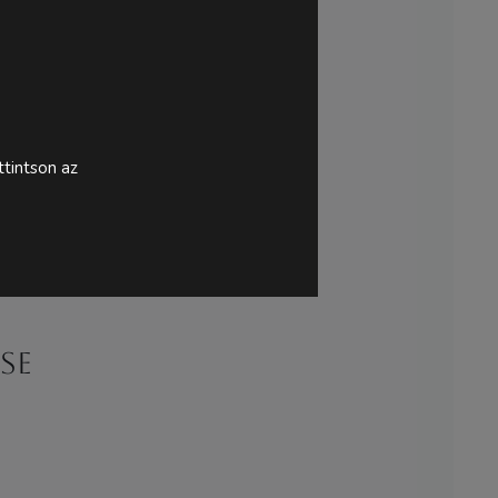
tintson az
se