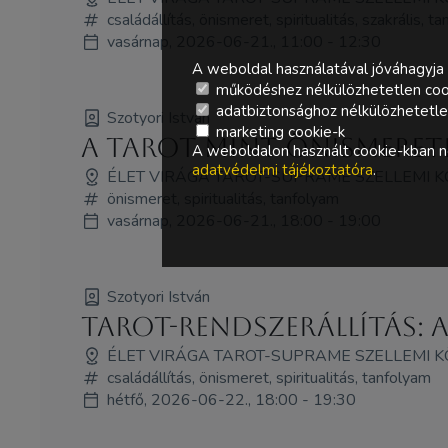
családállítás, önismeret, spiritualitás, szakrális, t
vasárnap, 2026-06-21., 11:00 - 12:30
A weboldal használatával jóváhagyja 
működéshez nélkülözhetetlen coo
adatbiztonsághoz nélkülözhetetlen 
Szotyori István
marketing cookie-k
A Tarot mint önismeret
A weboldalon használt cookie-kban ne
adatvédelmi tájékoztatóra
.
ÉLET VIRÁGA TAROT-SUPRAME SZELLEMI 
önismeret, spiritualitás, tanfolyam
vasárnap, 2026-06-21., 18:00 - 19:00
Szotyori István
Tarot-Rendszerállítás: 
ÉLET VIRÁGA TAROT-SUPRAME SZELLEMI 
családállítás, önismeret, spiritualitás, tanfolyam
hétfő, 2026-06-22., 18:00 - 19:30