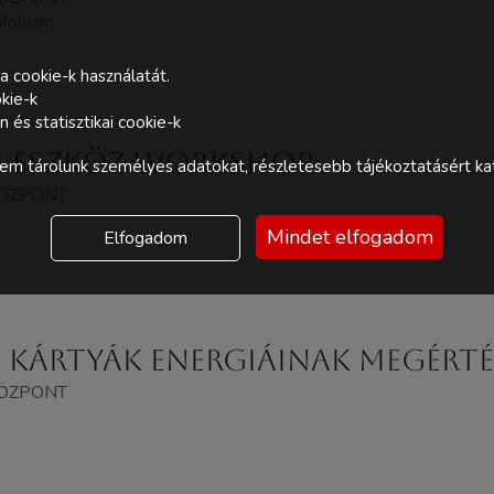
anfolyam
a cookie-k használatát.
kie-k
és statisztikai cookie-k
i eszköz Workshop
m tárolunk személyes adatokat, részletesebb tájékoztatásért kat
KÖZPONT
Mindet elfogadom
Elfogadom
A kártyák energiáinak megérté
KÖZPONT